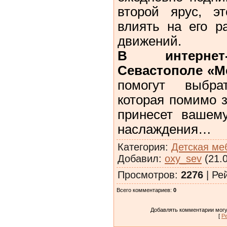
второй ярус, э
влиять на его р
движений.
В интернет-
Севастополе «М
помогут выбра
которая помимо з
принесет вашем
наслаждения…
Категория
:
Детская ме
Добавил
:
oxy_sev
(21.0
Просмотров
:
2276
|
Ре
Всего комментариев
:
0
Добавлять комментарии могу
[
Р