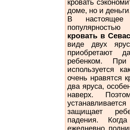
кровать сэкономи
доме, но и деньги
В настоящее
популярность
кровать в Сева
виде двух ярус
приобретают 
ребенком. Пр
используется ка
очень нравятся к
два яруса, особе
наверх. Поэт
устанавливает
защищает реб
падения. Ког
ежедневно подни