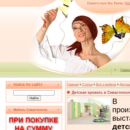
Приветствую Вас
Гость
|
RS
Главн
Главная
»
Статьи
»
Всё о мебели
»
Детска
ПОИСК ПО САЙТУ
Детская кровать в Севастопол
В 
про
Мебель Севастополь
выс
де