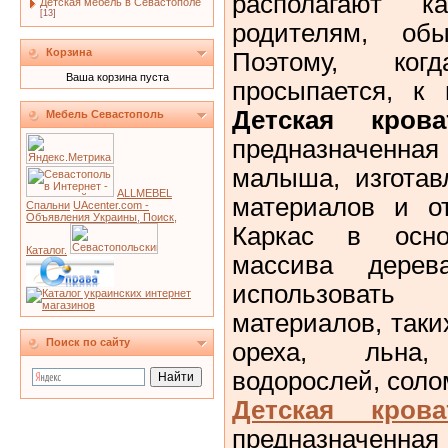
располагают 
Детская мебель в Севастополе
[13]
родителям, об
Корзина
Поэтому, ко
Ваша корзина пуста
просыпается, к 
Детская кров
Мебель Севастополь
предназначенна
малыша, изготав
ALLMEBEL
материалов и от
Спальни
UAcenter.com -
Объявления Украины, Поиск,
Каркас в осно
Каталог.
массива дере
использоват
материалов, таких
Поиск по сайту
ореха, льна
водорослей, соло
Детская кров
предназначенная