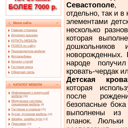
Севастополе
, 
отдельно, так и в
элементами детс
Меню сайта
несколько разно
Главная страница
Интернет-магазин
которая выполн
КУПИТЬ МЕБЕЛЬ
дошкольников 
ПОИСК по сайту
Производители мебели
новорожденных. 
Фотоальбомы
народе получил
Каталог статей
Гостевая книга
кровать-чердак и
Обратная связь
Детская кров
КАТАЛОГ МЕБЕЛИ
которая использ
Информация о корпусной
после рожден
мебели
[34]
Модульные системы,
безопасные бока
секционная мебель
[4]
Гостиные и спальни
[31]
выполнены из 
Кухни, кухонная мебель
[22]
планок. Люльки
Шкафы, шкафы-купе
[13]
Прихожие
[12]