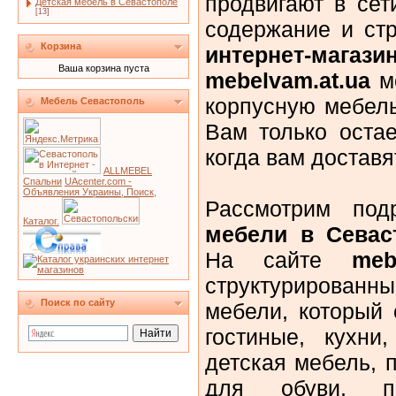
продвигают в сет
Детская мебель в Севастополе
[13]
содержание и стр
Корзина
интернет-магази
Ваша корзина пуста
mebelvam.at.ua
м
корпусную мебель,
Мебель Севастополь
Вам только остае
когда вам доставя
ALLMEBEL
Спальни
UAcenter.com -
Объявления Украины, Поиск,
Рассмотрим по
Каталог.
мебели в Севас
На сайте
meb
структурированны
Поиск по сайту
мебели, который 
гостиные, кухни
детская мебель, 
для обуви, пис