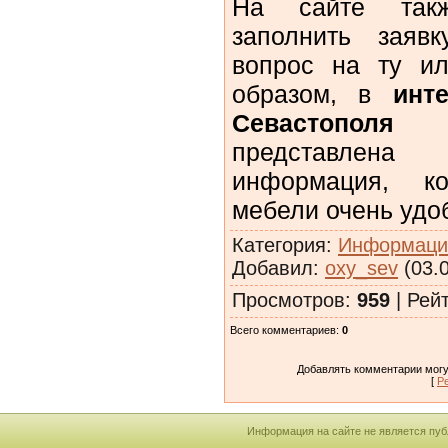
На сайте такж
заполнить заяв
вопрос на ту и
образом, в
инт
Севастопол
представлен
информация, к
мебели очень удо
Категория
:
Информация
Добавил
:
oxy_sev
(03.0
Просмотров
:
959
|
Рей
Всего комментариев
:
0
Добавлять комментарии могу
[
Р
Информация на сайте не является пуб