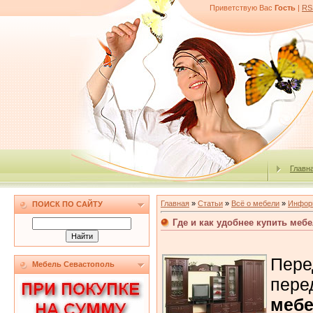
Приветствую Вас
Гость
|
RS
Главн
Главная
»
Статьи
»
Всё о мебели
»
Информ
ПОИСК ПО САЙТУ
Где и как удобнее купить меб
Пер
Мебель Севастополь
пе
меб