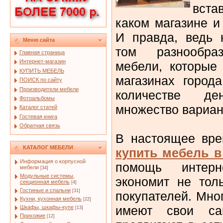
вста
каком магазине и
И правда, ведь 
Меню сайта
том разнообраз
Главная страница
Интернет-магазин
мебели, которые
КУПИТЬ МЕБЕЛЬ
магазинах город
ПОИСК по сайту
Производители мебели
количестве д
Фотоальбомы
множество вариан
Каталог статей
Гостевая книга
Обратная связь
В настоящее вр
КАТАЛОГ МЕБЕЛИ
купить мебель в
Информация о корпусной
помощь интерн
мебели
[34]
Модульные системы,
экономит не тол
секционная мебель
[4]
Гостиные и спальни
[31]
покупателей. Мно
Кухни, кухонная мебель
[22]
имеют свои сай
Шкафы, шкафы-купе
[13]
Прихожие
[12]