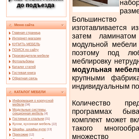
набо
разм
Большинство
Меню сайта
изготавливается и
Главная страница
затем ламинато
Интернет-магазин
модульной мебели
КУПИТЬ МЕБЕЛЬ
ПОИСК по сайту
поэтому под лю
Производители мебели
меблировку нетруд
Фотоальбомы
Каталог статей
модульная мебел
Гостевая книга
крупными фабрик
Обратная связь
индивидуальным по
КАТАЛОГ МЕБЕЛИ
Информация о корпусной
Количество пр
мебели
[34]
программах быв
Модульные системы,
секционная мебель
[4]
комплект может вк
Гостиные и спальни
[31]
Кухни, кухонная мебель
[22]
такого многооб
Шкафы, шкафы-купе
[13]
множеств
Прихожие
[12]