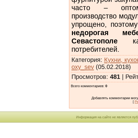
часто – оптом
производство моду
упрощено, поэтому
недорогая м
Севастополе
как
потребителей.
Категория
:
Кухни, кух
oxy_sev
(05.02.2018)
Просмотров
:
481
|
Рей
Всего комментариев
:
0
Добавлять комментарии могу
[
Р
Информация на сайте не является пуб