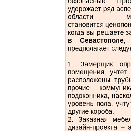
безопасные. Пр
удорожает ряд аспе
области мо
становится ценопо
когда вы решаете з
в Севастополе
,
предполагает след
1. Замерщик опр
помещения, учтет 
расположены трубы
прочие коммуни
подоконника, наско
уровень пола, учт
другие короба.
2. Заказная мебел
дизайн-проекта – 