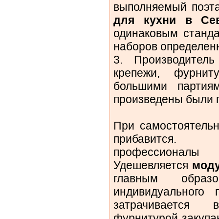
выполняемый поэт
для кухни в Сев
одинаковым станда
наборов определен
3. Производитель
крепежи, фурнит
большими партиям
произведены были п
При самостоятельн
прибавится. 
профессионалы
Удешевляется
моду
главным образ
индивидуального 
затрачивается
фурнитурой закупа