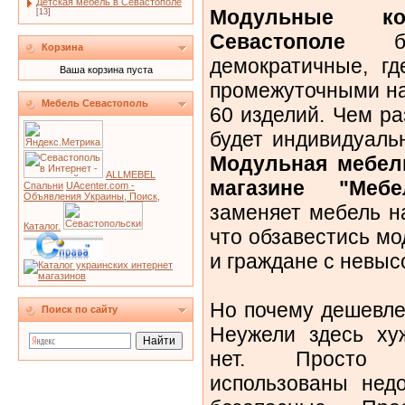
Детская мебель в Севастополе
Модульные к
[13]
Севастополе
быв
Корзина
демократичные, гд
Ваша корзина пуста
промежуточными на
Мебель Севастополь
60 изделий. Чем р
будет индивидуаль
Модульная мебель
ALLMEBEL
магазине "Меб
Спальни
UAcenter.com -
Объявления Украины, Поиск,
заменяет мебель на
Каталог.
что обзавестись м
и граждане с невыс
Но почему дешевле
Поиск по сайту
Неужели здесь хуж
нет. Просто 
использованы недо