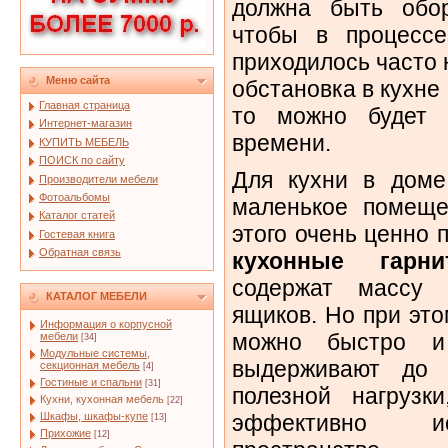
должна быть обор
чтобы в процессе
приходилось часто 
Меню сайта
обстановка в кухне
Главная страница
то можно будет 
Интернет-магазин
времени.
КУПИТЬ МЕБЕЛЬ
ПОИСК по сайту
Для кухни в доме
Производители мебели
Фотоальбомы
маленькое помеще
Каталог статей
этого очень ценно
Гостевая книга
Обратная связь
кухонные гарн
содержат массу 
КАТАЛОГ МЕБЕЛИ
ящиков. Но при эт
Информация о корпусной
можно быстро и
мебели
[34]
Модульные системы,
выдерживают до 
секционная мебель
[4]
Гостиные и спальни
[31]
полезной нагрузк
Кухни, кухонная мебель
[22]
Шкафы, шкафы-купе
эффективно ис
[13]
Прихожие
[12]