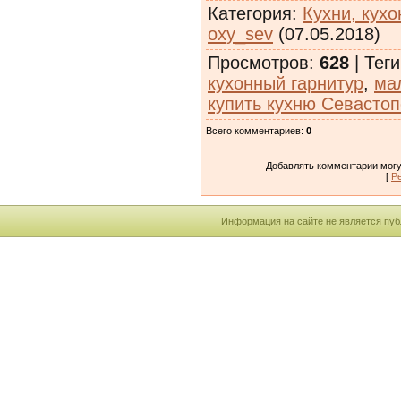
Категория
:
Кухни, кух
oxy_sev
(07.05.2018)
Просмотров
:
628
|
Теги
кухонный гарнитур
,
ма
купить кухню Севасто
Всего комментариев
:
0
Добавлять комментарии могу
[
Р
Информация на сайте не является пуб