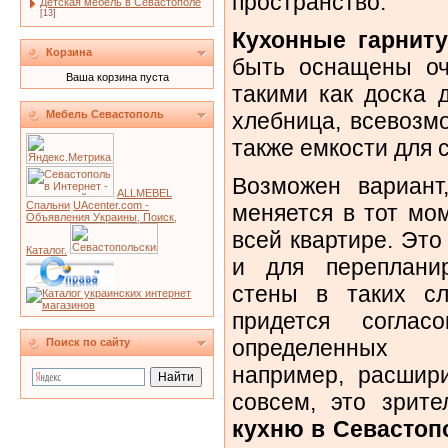
пространство.
Детская мебель в Севастополе
[13]
Кухонные гарнит
Корзина
быть оснащены оч
Ваша корзина пуста
такими как доска 
хлебница, всевозм
Мебель Севастополь
также емкости для 
Возможен вариант
ALLMEBEL
Спальни
UAcenter.com -
меняется в тот мом
Объявления Украины, Поиск,
всей квартире. Эт
Каталог.
и для перепланир
стены в таких сл
придется согла
определенных о
Поиск по сайту
например, расшири
совсем, это зрите
кухню в Севастоп