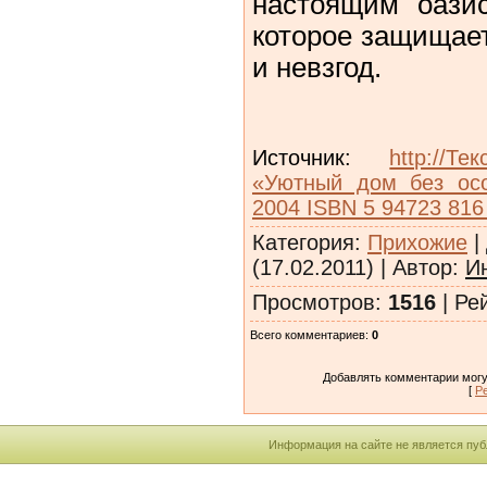
настоящим оази
которое защищает
и невзгод.
Источник
:
http://
«Уютный дом без осо
2004 ISBN 5 94723 816
Категория
:
Прихожие
|
(17.02.2011) |
Автор
:
И
Просмотров
:
1516
|
Ре
Всего комментариев
:
0
Добавлять комментарии могу
[
Р
Информация на сайте не является пуб