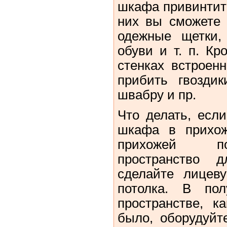
шкафа привинтите
них вы сможете 
одежные щетки,
обуви и т. п. Кр
стенках встроен
прибить гвозди
швабру и пр.
Что делать, есл
шкафа в прихож
прихожей по
пространство 
сделайте лицев
потолка. В пол
пространстве, 
было, оборудуйт