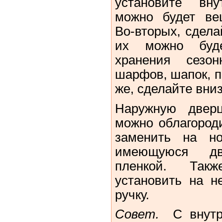
установите вну
можно будет ве
Во‑вторых, сдела
их можно буде
хранения сезо
шарфов, шапок, пе
же, сделайте вниз
Наружную дверц
можно облагороди
заменить на н
имеющуюся дв
пленкой. Так
установить на н
ручку.
Совет.
С внут