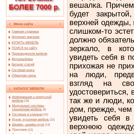
вешалка. Причем
будет закрытой
верхней одежды, 
Меню сайта
слишком‑то эстет
Главная страница
Интернет-магазин
должно обязател
КУПИТЬ МЕБЕЛЬ
зеркало, в кот
ПОИСК по сайту
Производители мебели
увидеть себя в п
Фотоальбомы
прихожая не при
Каталог статей
Гостевая книга
на люди, предв
Обратная связь
взгляд на сво
КАТАЛОГ МЕБЕЛИ
удостовериться, 
Информация о корпусной
так же и люди, к
мебели
[34]
Модульные системы,
дом, прежде, чем 
секционная мебель
[4]
Гостиные и спальни
[31]
увидеть себя в
Кухни, кухонная мебель
[22]
верхнюю одежду
Шкафы, шкафы-купе
[13]
Прихожие
[12]