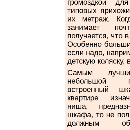
громоздкой дл
типовых прихожи
их метраж. Ког
занимает по
получается, что в
Особенно больши
если надо, напри
детскую коляску, в
Самым лучш
небольшой п
встроенный ш
квартире изнач
ниша, предназ
шкафа, то не пол
должным обр