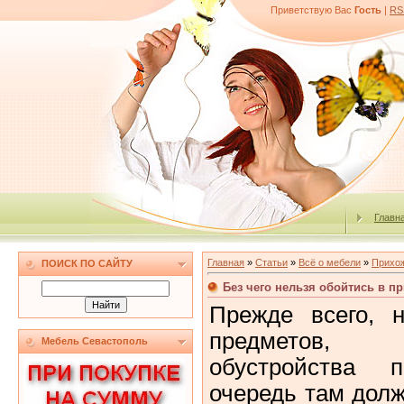
Приветствую Вас
Гость
|
RS
Главн
Главная
»
Статьи
»
Всё о мебели
»
Прихо
ПОИСК ПО САЙТУ
Без чего нельзя обойтись в п
Прежде всего, 
предметов, 
Мебель Севастополь
обустройства 
очередь там долж