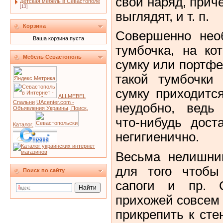
свой наряд, приче
Детская мебель в Севастополе
[13]
выглядят, и т. п.
Корзина
Совершенно нео
Ваша корзина пуста
тумбочка, на ко
Мебель Севастополь
сумку или портфе
такой тумбочки
сумку приходится
ALLMEBEL
Спальни
UAcenter.com -
неудобно, ведь
Объявления Украины, Поиск,
что‑нибудь доста
Каталог.
негигиенично.
Весьма нелишни
для того чтобы 
Поиск по сайту
сапоги и пр. 
прихожей совсем 
прикрепить к ст