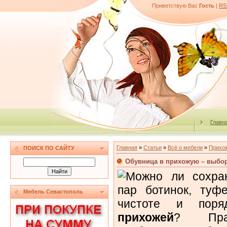
Приветствую Вас
Гость
|
RS
Главн
Главная
»
Статьи
»
Всё о мебели
»
Прихо
ПОИСК ПО САЙТУ
Обувница в прихожую – выбор
Можно ли сохран
пар ботинок, туфе
Мебель Севастополь
чистоте и пор
прихожей
? Прак