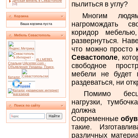
Детская мебель в Севастополе
пылиться в углу?
[13]
Многим людям
Корзина
нагромождать с
Ваша корзина пуста
коридор мебелью
Мебель Севастополь
развернуться. Нав
что можно просто
Севастополе
, кот
ALLMEBEL
Спальни
UAcenter.com -
свободное прост
Объявления Украины, Поиск,
мебели не будет 
Каталог.
раздеваться, ни от
Помимо бесцен
нагрузки, тумбочк
Поиск по сайту
должна б
Современные
обу
такие. Изготавли
различных материа