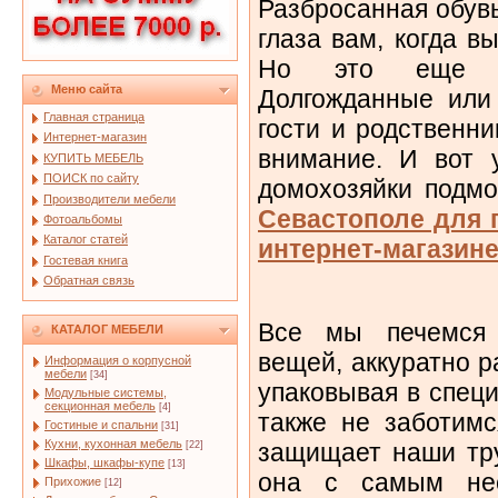
Разбросанная обувь
глаза вам, когда в
Но это еще н
Меню сайта
Долгожданные или
Главная страница
гости и родственн
Интернет-магазин
внимание. И вот 
КУПИТЬ МЕБЕЛЬ
ПОИСК по сайту
домохозяйки подм
Производители мебели
Севастополе для 
Фотоальбомы
Каталог статей
интернет-магазин
Гостевая книга
Обратная связь
Все мы печемся 
КАТАЛОГ МЕБЕЛИ
вещей, аккуратно р
Информация о корпусной
мебели
[34]
упаковывая в спец
Модульные системы,
секционная мебель
[4]
также не заботимс
Гостиные и спальни
[31]
Кухни, кухонная мебель
защищает наши тр
[22]
Шкафы, шкафы-купе
[13]
она с самым не
Прихожие
[12]