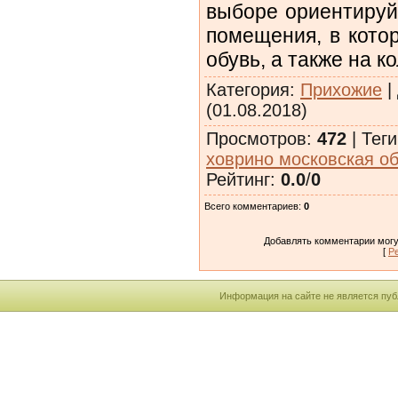
выборе ориентируй
помещения, в кото
обувь, а также на к
Категория
:
Прихожие
|
(01.08.2018)
Просмотров
:
472
|
Теги
ховрино московская о
Рейтинг
:
0.0
/
0
Всего комментариев
:
0
Добавлять комментарии могу
[
Р
Информация на сайте не является пуб