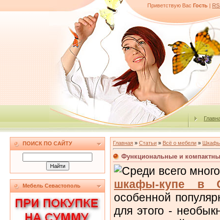
Приветствую Вас
Гость
|
RS
Главн
Главная
»
Статьи
»
Всё о мебели
»
Шкафы
ПОИСК ПО САЙТУ
Функциональные и компактные
Среди всего мног
шкафы-купе в С
Мебель Севастополь
особенной популяр
для этого - необы