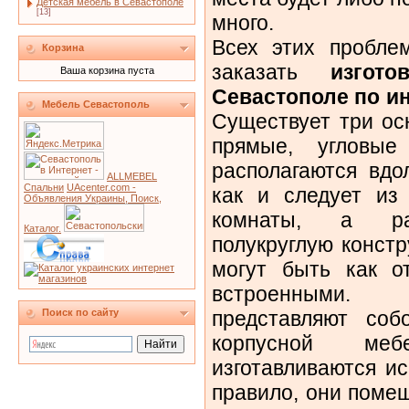
Детская мебель в Севастополе
[13]
много.
Всех этих проблем
Корзина
заказать
изгот
Ваша корзина пуста
Севастополе по и
Мебель Севастополь
Существует три ос
прямые, угловы
располагаются вдо
ALLMEBEL
Спальни
UAcenter.com -
как и следует из 
Объявления Украины, Поиск,
комнаты, а рад
Каталог.
полукруглую конст
могут быть как о
встроенными.
Поиск по сайту
представляют соб
корпусной ме
изготавливаются ис
правило, они поме