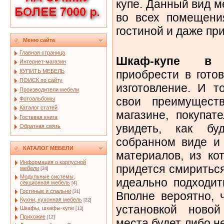
купе. Данный вид 
во всех помещения
гостиной и даже пр
Меню сайта
Главная страница
Шкаф-купе в 
Интернет-магазин
КУПИТЬ МЕБЕЛЬ
приобрести в гото
ПОИСК по сайту
изготовление. И т
Производители мебели
свои преимущест
Фотоальбомы
Каталог статей
магазине, покупат
Гостевая книга
увидеть, как б
Обратная связь
собранном виде и 
КАТАЛОГ МЕБЕЛИ
материалов, из ко
Информация о корпусной
придется смириться
мебели
[34]
Модульные системы,
идеально подходит
секционная мебель
[4]
Гостиные и спальни
[31]
Вполне вероятно, 
Кухни, кухонная мебель
[22]
установкой новой
Шкафы, шкафы-купе
[13]
Прихожие
[12]
места будет либо н