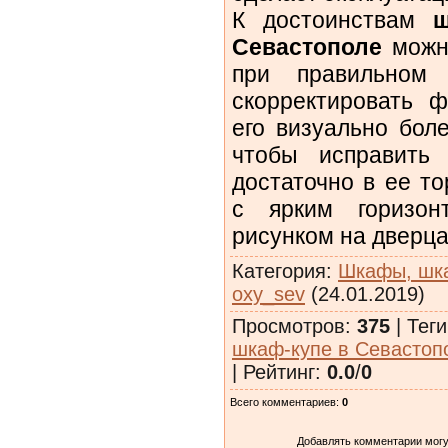
К достоинствам
ш
Севастополе
можно
при правильном
скорректировать 
его визуально бол
чтобы исправить 
достаточно в ее т
с ярким горизон
рисунком на дверц
Категория
:
Шкафы, шк
oxy_sev
(24.01.2019)
Просмотров
:
375
|
Теги
шкаф-купе в Севастоп
|
Рейтинг
:
0.0
/
0
Всего комментариев
:
0
Добавлять комментарии могу