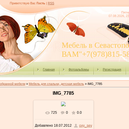
Приветствую Вас
Гость
|
RSS
Пятн
07.08.2026, 2
Мебель в Севасто
ВАМ"+7(978)815-5
Главная
Фотоальбомы
Регистрация
бранной мебели
»
Мебель для спальни, детская мебель
» IMG_7785
IMG_7785
725
0
0.0
В реальном размере
Добавлено
18.07.2012
oxy_sev
600x800
/ 153.5Kb