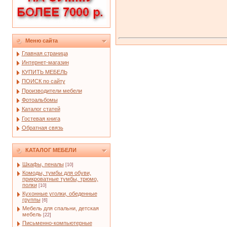
Меню сайта
Главная страница
Интернет-магазин
КУПИТЬ МЕБЕЛЬ
ПОИСК по сайту
Производители мебели
Фотоальбомы
Каталог статей
Гостевая книга
Обратная связь
КАТАЛОГ МЕБЕЛИ
Шкафы, пеналы
[10]
Комоды, тумбы для обуви,
прикроватные тумбы, трюмо,
полки
[10]
Кухонные уголки, обеденные
группы
[6]
Мебель для спальни, детская
мебель
[22]
Письменно-компьютерные