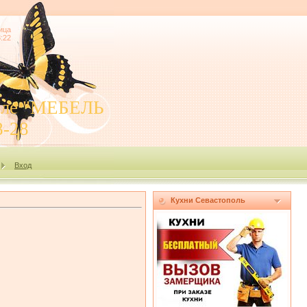
ица
3:22
поле "МЕБЕЛЬ
8-28
Вход
Кухни Севастополь