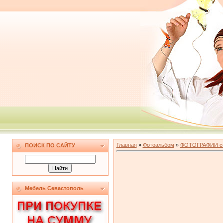
Главная
»
Фотоальбом
»
ФОТОГРАФИИ со
ПОИСК ПО САЙТУ
Мебель Севастополь