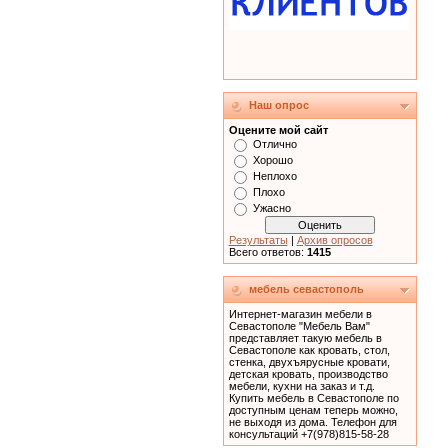
Наш опрос
Оцените мой сайт
Отлично
Хорошо
Неплохо
Плохо
Ужасно
Результаты
|
Архив опросов
Всего ответов:
1415
мебель севастополь
Интернет-магазин мебели в
Севастополе "Мебель Вам"
представляет такую мебель в
Севастополе как кровать, cтол,
стенка, двухъярусные кровати,
детская кровать, производство
мебели, кухни на заказ и т.д.
Купить мебель в Севастополе по
доступным ценам теперь можно,
не выходя из дома. Телефон для
консультаций +7(978)815-58-28