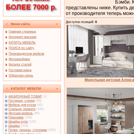
Бэмби. 
представлены ниже. Купить д
от производителя теперь мож
Доступно позиций
:
0
Меню сайта
Главная страница
Интернет-магазин
КУПИТЬ МЕБЕЛЬ
ПОИСК по сайту
Производители мебели
Фотоальбомы
Каталог статей
Гостевая книга
Обратная связь
Модульная детская Алекс
КАТАЛОГ МЕБЕЛИ
АКЦИОННЫЙ ТОВАР
(1)
Гостиные, стенки
(65)
Мебель для кухни
(65)
Спальни, кровати
(192)
Детская мебель
(86)
Прихожие
(106)
Шкафы-купе
(115)
Шкафы
(314)
Полки, пеналы, стеллажи
(200)