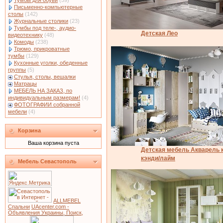
Тумбы для обуви
(59)
Письменно-компьютерные
столы
(142)
Журнальные столики
(23)
Тумбы под теле-, аудио-
Детская Лео
видеотехнику
(48)
Комоды
(238)
Трюмо, прикроватные
тумбы
(129)
Кухонные уголки, обеденные
группы
(5)
Стулья, столы, вешалки
Матрацы
МЕБЕЛЬ НА ЗАКАЗ, по
индивидуальным размерам!
(4)
ФОТОГРАФИИ собранной
мебели
(4)
Корзина
Ваша корзина пуста
Детская мебель Акварель 
кэнди/лайм
Мебель Севастополь
ALLMEBEL
Спальни
UAcenter.com -
Объявления Украины, Поиск,