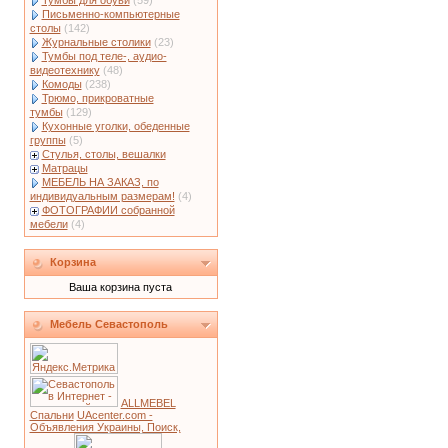
Тумбы для обуви
(59)
Письменно-компьютерные
столы
(142)
Журнальные столики
(23)
Тумбы под теле-, аудио-
видеотехнику
(48)
Комоды
(238)
Трюмо, прикроватные
тумбы
(129)
Кухонные уголки, обеденные
группы
(5)
Стулья, столы, вешалки
Матрацы
МЕБЕЛЬ НА ЗАКАЗ, по
индивидуальным размерам!
(4)
ФОТОГРАФИИ собранной
мебели
(4)
Корзина
Ваша корзина пуста
Мебель Севастополь
ALLMEBEL
Спальни
UAcenter.com -
Объявления Украины, Поиск,