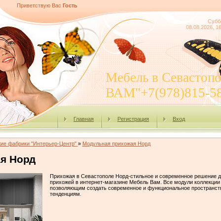
Приветствую Вас
Гость
Субб
08.08.2026, 1
Мебель в Севасто
ВАМ"+7(978)815-5
Главная
Регистрация
Вход
ие фабрики "Интерьер-Центр"
»
Модульная прихожая Норд
я Норд
Прихожая в Севастополе Норд-стильное и современное решение д
прихожей в интернет-магазине Мебель Вам. Все модули коллекции
позволяющим создать современное и функциональное пространс
тенденциям.