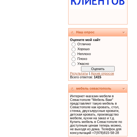
Наш опрос
Оцените мой сайт
Отлично
Хорошо
Неплохо
Плохо
Ужасно
Результаты
|
Архив опросов
Всего ответов:
1415
мебель севастополь
Интернет-магазин мебели в
Севастополе "Мебель Вам"
представляет такую мебель в
Севастополе как кровать, cтол,
стенка, двухъярусные кровати,
детская кровать, производство
мебели, кухни на заказ и т.д.
Купить мебель в Севастополе по
доступным ценам теперь можно,
не выходя из дома. Телефон для
консультаций +7(978)815-58-28