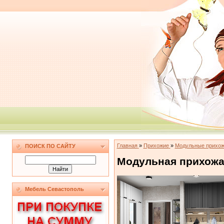
Главная
»
Прихожие
»
Модульные прихож
ПОИСК ПО САЙТУ
Модульная прихожа
Мебель Севастополь