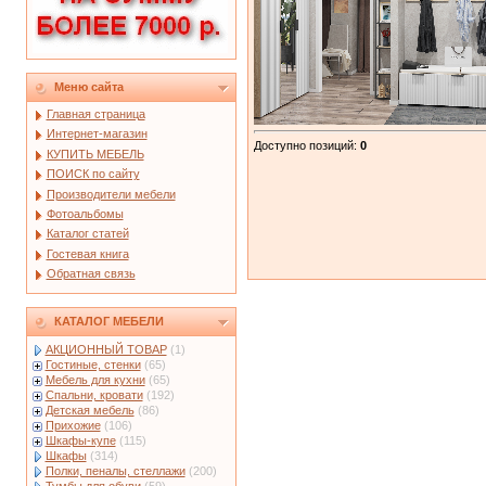
Меню сайта
Главная страница
Интернет-магазин
Доступно позиций
:
0
КУПИТЬ МЕБЕЛЬ
ПОИСК по сайту
Производители мебели
Фотоальбомы
Каталог статей
Гостевая книга
Обратная связь
КАТАЛОГ МЕБЕЛИ
АКЦИОННЫЙ ТОВАР
(1)
Гостиные, стенки
(65)
Мебель для кухни
(65)
Спальни, кровати
(192)
Детская мебель
(86)
Прихожие
(106)
Шкафы-купе
(115)
Шкафы
(314)
Полки, пеналы, стеллажи
(200)