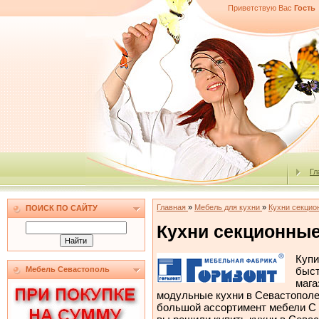
Приветствую Вас
Гость
Гл
Главная
»
Мебель для кухни
»
Кухни секцио
ПОИСК ПО САЙТУ
Кухни секционные
Купи
быст
Мебель Севастополь
мага
модульные кухни в Севастополе
большой ассортимент мебели С