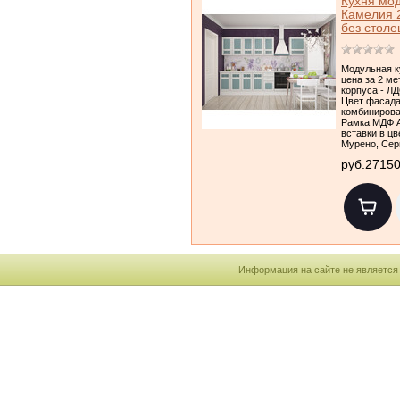
Кухня мо
Камелия 
без стол
Модульная к
цена за 2 ме
корпуса - Л
Цвет фасад
комбинирова
Рамка МДФ А
вставки в цв
Мурено, Се
руб.2715
Информация на сайте не является