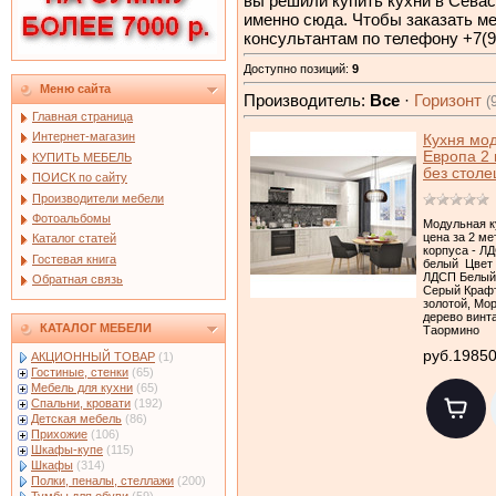
вы решили купить кухни в Севас
именно сюда. Чтобы заказать м
консультантам по телефону +7(9
Доступно позиций
:
9
Меню сайта
Производитель:
Все
·
Горизонт
(
Главная страница
Интернет-магазин
Кухня мо
Европа 2
КУПИТЬ МЕБЕЛЬ
без стол
ПОИСК по сайту
Производители мебели
Фотоальбомы
Модульная к
цена за 2 ме
Каталог статей
корпуса - Л
Гостевая книга
белый Цвет 
ЛДСП Белый
Обратная связь
Серый Крафт
золотой, Мо
дерево винт
КАТАЛОГ МЕБЕЛИ
Таормино
руб.1985
АКЦИОННЫЙ ТОВАР
(1)
Гостиные, стенки
(65)
Мебель для кухни
(65)
Спальни, кровати
(192)
Детская мебель
(86)
Прихожие
(106)
Шкафы-купе
(115)
Шкафы
(314)
Полки, пеналы, стеллажи
(200)