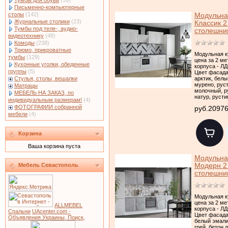
Тумбы для обуви
(59)
Письменно-компьютерные
столы
(142)
Модульна
Журнальные столики
(23)
Классик 2
Тумбы под теле-, аудио-
столешни
видеотехнику
(48)
Комоды
(238)
Трюмо, прикроватные
Модульная к
тумбы
(129)
цена за 2 ме
Кухонные уголки, обеденные
корпуса - Л
группы
(5)
Цвет фасада
арктик, белы
Стулья, столы, вешалки
мурено, рус
Матрацы
молочный, р
МЕБЕЛЬ НА ЗАКАЗ, по
натур, русти
индивидуальным размерам!
(4)
ФОТОГРАФИИ собранной
руб.2097
мебели
(4)
Корзина
Ваша корзина пуста
Модульна
Модерн 2 
Мебель Севастополь
столешни
Модульная к
цена за 2 ме
ALLMEBEL
корпуса - Л
Спальни
UAcenter.com -
Цвет фасада
Объявления Украины, Поиск,
белый эмали
грей, бетон л