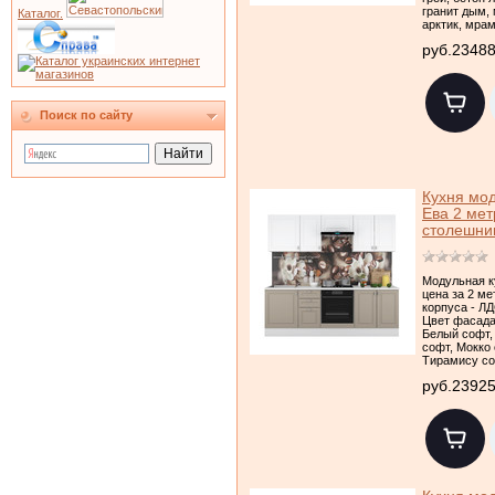
гранит дым,
Каталог.
арктик, мра
руб.2348
Поиск по сайту
Кухня мо
Ева 2 мет
столешни
Модульная к
цена за 2 ме
корпуса - Л
Цвет фасада
Белый софт,
софт, Мокко 
Тирамису с
руб.2392