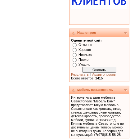
Наш опрос
Оцените мой сайт
Отлично
Хорошо
Неплохо
Плохо
Ужасно
Результаты
|
Архив опросов
Всего ответов:
1415
мебель севастополь
Интернет-магазин мебели в
Севастополе "Мебель Вам"
представляет такую мебель в
Севастополе как кровать, cтол,
стенка, двухъярусные кровати,
детская кровать, производство
мебели, кухни на заказ и т.д.
Купить мебель в Севастополе по
доступным ценам теперь можно,
не выходя из дома. Телефон для
консультаций +7(978)815-58-28