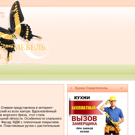
ерг
9:33
поле "МЕБЕЛЬ
8-28
Кухни Севастополь
 Оливия представлена в интернет-
кий из всех кантри. Вдохновлённый
 морского бриза, этот стиль
шной лёгкости. Особенности спального
м. Фасад: МДФ с пленочным покрытием.
я. Пластиковые ручки с растительным