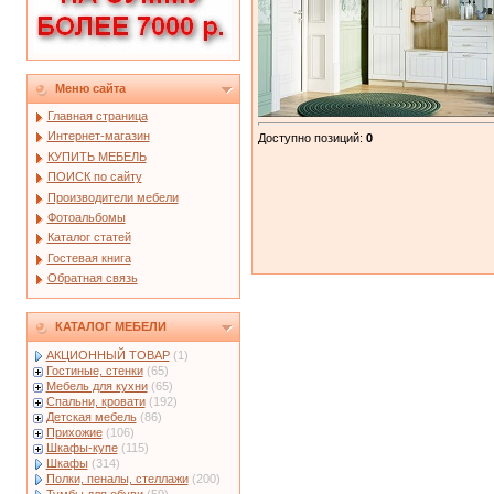
Меню сайта
Главная страница
Интернет-магазин
Доступно позиций
:
0
КУПИТЬ МЕБЕЛЬ
ПОИСК по сайту
Производители мебели
Фотоальбомы
Каталог статей
Гостевая книга
Обратная связь
КАТАЛОГ МЕБЕЛИ
АКЦИОННЫЙ ТОВАР
(1)
Гостиные, стенки
(65)
Мебель для кухни
(65)
Спальни, кровати
(192)
Детская мебель
(86)
Прихожие
(106)
Шкафы-купе
(115)
Шкафы
(314)
Полки, пеналы, стеллажи
(200)