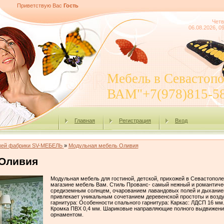
Приветствую Вас
Гость
Четв
06.08.2026, 0
Мебель в Севасто
ВАМ"+7(978)815-5
Главная
Регистрация
Вход
жей фабрики SV-МЕБЕЛЬ
»
Модульная мебель Оливия
Оливия
Модульная мебель для гостиной, детской, прихожей в Севастополе
магазине мебель Вам. Стиль Прованс- самый нежный и романтичес
средиземным солнцем, очарованием лавандовых полей и дыханием
привлекает уникальным сочетанием деревенской простоты и возду
гарнитура: Особенности спального гарнитура: Каркас: ЛДСП 16 м
Кромка ПВХ 0,4 мм. Шариковые направляющие полного выдвижени
орнаментом.