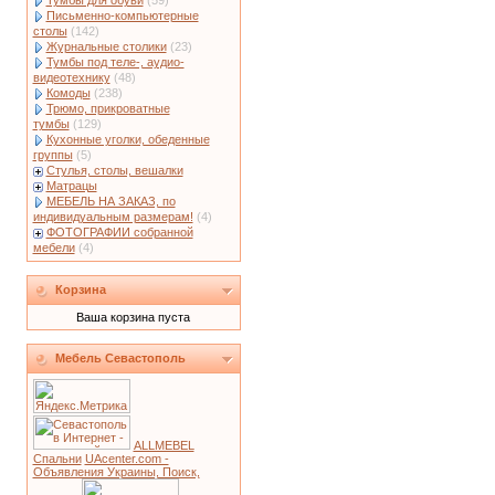
Тумбы для обуви
(59)
Письменно-компьютерные
столы
(142)
Журнальные столики
(23)
Тумбы под теле-, аудио-
видеотехнику
(48)
Комоды
(238)
Трюмо, прикроватные
тумбы
(129)
Кухонные уголки, обеденные
группы
(5)
Стулья, столы, вешалки
Матрацы
МЕБЕЛЬ НА ЗАКАЗ, по
индивидуальным размерам!
(4)
ФОТОГРАФИИ собранной
мебели
(4)
Корзина
Ваша корзина пуста
Мебель Севастополь
ALLMEBEL
Спальни
UAcenter.com -
Объявления Украины, Поиск,