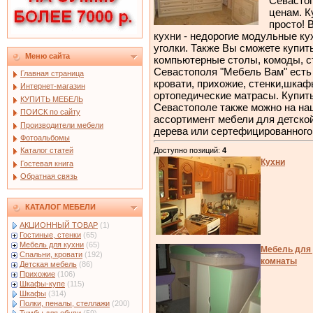
Севастоп
ценам. К
просто! 
кухни - недорогие модульные ку
уголки. Также Вы сможете купит
Меню сайта
компьютерные столы, комоды, с
Севастополя "Мебель Вам" есть 
Главная страница
кровати, прихожие, стенки,шка
Интернет-магазин
ортопедические матрасы. Купит
КУПИТЬ МЕБЕЛЬ
Севастополе также можно на на
ПОИСК по сайту
ассортимент мебели для детской
Производители мебели
дерева или сертефицированног
Фотоальбомы
Доступно позиций
:
4
Каталог статей
Кухни
Гостевая книга
Обратная связь
КАТАЛОГ МЕБЕЛИ
АКЦИОННЫЙ ТОВАР
(1)
Гостиные, стенки
(65)
Мебель для кухни
(65)
Мебель для
Спальни, кровати
(192)
комнаты
Детская мебель
(86)
Прихожие
(106)
Шкафы-купе
(115)
Шкафы
(314)
Полки, пеналы, стеллажи
(200)