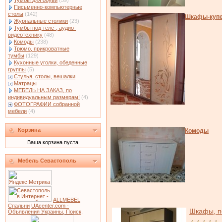
Тумбы для обуви
(59)
Письменно-компьютерные
столы
(142)
Шкафы-куп
Журнальные столики
(23)
Тумбы под теле-, аудио-
видеотехнику
(48)
Комоды
(238)
Трюмо, прикроватные
тумбы
(129)
Кухонные уголки, обеденные
группы
(5)
Стулья, столы, вешалки
Матрацы
МЕБЕЛЬ НА ЗАКАЗ, по
индивидуальным размерам!
(4)
ФОТОГРАФИИ собранной
мебели
(4)
Корзина
Комоды
Ваша корзина пуста
Мебель Севастополь
ALLMEBEL
Спальни
UAcenter.com -
Шкафы, п
Объявления Украины, Поиск,