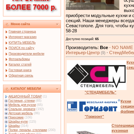
осущ
кухн
выхо
приобрести модульные кухни и с
секций. Наши менеджеры всегда
Меню сайта
Севастополе. Для того, чтобы к
58-28
Главная страница
Интернет-магазин
Доступно позиций
:
65
КУПИТЬ МЕБЕЛЬ
Производитель:
Все
·
NO NAM
ПОИСК по сайту
Интерьер-Центр
·
СтендМебе
(9)
Производители мебели
Фотоальбомы
Кух
Каталог статей
сек
Гостевая книга
Обратная связь
КАТАЛОГ МЕБЕЛИ
"СТЕНДМЕБЕЛЬ"
АКЦИОННЫЙ ТОВАР
(1)
Гостиные, стенки
(65)
Кухни
Мебель для кухни
(65)
секцио
Спальни, кровати
(192)
фабрик
Детская мебель
(86)
"Горизонт"
Прихожие
(106)
Шкафы-купе
(115)
Столешница
Шкафы
(314)
Полки, пеналы, стеллажи
(200)
кухонная