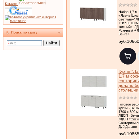
Каталог.
Набор 1,7 м
«Ясень Шим
светлый»/ 
«Ясень Шим
темный», Л
Млечный»/ 
Поиск по сайту
Венге»
руб.1066
Кухня "Ла
1.7 м сос
санторини
делано б
столешни
Готовое реш
кухни. (ВхШх
1700 х 600 м
ЛДСП «Белы
ЛДСП «Сосн
Санторини с
Дуб Делано
руб.1085