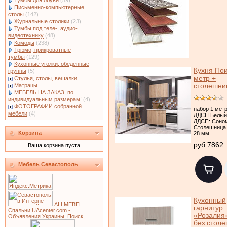
Тумбы для обуви
(59)
Письменно-компьютерные
столы
(142)
Журнальные столики
(23)
Тумбы под теле-, аудио-
видеотехнику
(48)
Комоды
(238)
Трюмо, прикроватные
тумбы
(129)
Кухонные уголки, обеденные
Кухня Пои
группы
(5)
метр +
Стулья, столы, вешалки
столешни
Матрацы
МЕБЕЛЬ НА ЗАКАЗ, по
индивидуальным размерам!
(4)
ФОТОГРАФИИ собранной
набор 1 метр
мебели
(4)
ЛДСП Белый
ЛДСП: Соно
Столешница 
Корзина
28 мм.
руб.7862
Ваша корзина пуста
Мебель Севастополь
Кухонный
ALLMEBEL
гарнитур
Спальни
UAcenter.com -
«Розалия
Объявления Украины, Поиск,
без стол