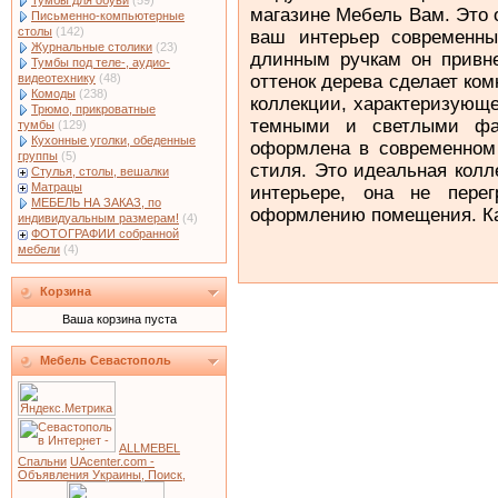
Тумбы для обуви
(59)
магазине Мебель Вам. Это 
Письменно-компьютерные
столы
(142)
ваш интерьер современн
Журнальные столики
(23)
длинным ручкам он привне
Тумбы под теле-, аудио-
оттенок дерева сделает ко
видеотехнику
(48)
Комоды
(238)
коллекции, характеризующ
Трюмо, прикроватные
темными и светлыми фа
тумбы
(129)
Кухонные уголки, обеденные
оформлена в современном 
группы
(5)
стиля. Это идеальная кол
Стулья, столы, вешалки
Матрацы
интерьере, она не пере
МЕБЕЛЬ НА ЗАКАЗ, по
оформлению помещения. К
индивидуальным размерам!
(4)
ФОТОГРАФИИ собранной
мебели
(4)
Корзина
Ваша корзина пуста
Мебель Севастополь
ALLMEBEL
Спальни
UAcenter.com -
Объявления Украины, Поиск,