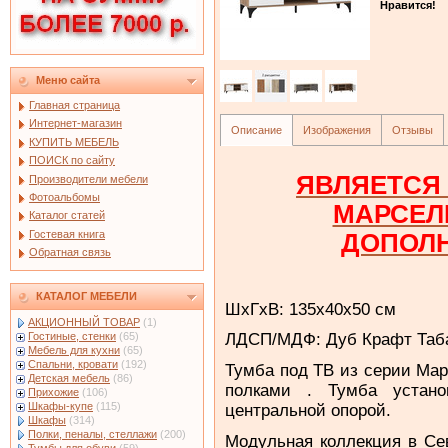
Нравится!
Меню сайта
Главная страница
Интернет-магазин
Описание
Изображения
Отзывы
КУПИТЬ МЕБЕЛЬ
ПОИСК по сайту
ЯВЛЯЕТСЯ
Производители мебели
Фотоальбомы
МАРСЕЛ
Каталог статей
Гостевая книга
ДОПОЛ
Обратная связь
КАТАЛОГ МЕБЕЛИ
ШхГхВ: 135х40х50 см
АКЦИОННЫЙ ТОВАР
(1)
Гостиные, стенки
(65)
ЛДСП/МДФ: Дуб Крафт Таба
Мебель для кухни
(65)
Спальни, кровати
(192)
Тумба под ТВ из серии Ма
Детская мебель
(86)
полками . Тумба устано
Прихожие
(106)
Шкафы-купе
(115)
центральной опорой.
Шкафы
(314)
Полки, пеналы, стеллажи
(200)
Модульная коллекция в Се