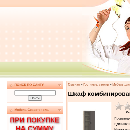
Главная
»
Гостиные, стенки
»
Мебель для
ПОИСК ПО САЙТУ
Шкаф комбинирован
Мебель Севастополь
Ре
Производи
Единица
:
ш
Нравится