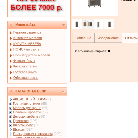
Меню сайта
Главная страница
Описание
Изображения
Отзывы
Интернет-магазин
КУПИТЬ МЕБЕЛЬ
ПОИСК по сайту
Всего комментариев
:
0
Производители мебели
Фотоальбомы
Каталог статей
Гостевая книга
Обратная связь
КАТАЛОГ МЕБЕЛИ
АКЦИОННЫЙ ТОВАР
(1)
Гостиные, стенки
(65)
Мебель для кухни
(65)
Спальни, кровати
(192)
Детская мебель
(86)
Прихожие
(106)
Шкафы-купе
(115)
Шкафы
(314)
Полки, пеналы, стеллажи
(200)