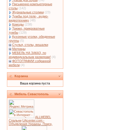
Тумбы для обуви
(59)
Письменно-компьютерные
столы
(142)
Журнальные столики
(23)
Тумбы под теле-, аудио-
видеотехнику
(48)
Комоды
(238)
Трюмо, прикроватные
тумбы
(129)
Кухонные уголки, обеденные
группы
(5)
Стулья, столы, вешалки
Матрацы
МЕБЕЛЬ НА ЗАКАЗ, по
индивидуальным размерам!
(4)
ФОТОГРАФИИ собранной
мебели
(4)
Корзина
Ваша корзина пуста
Мебель Севастополь
ALLMEBEL
Спальни
UAcenter.com -
Объявления Украины, Поиск,