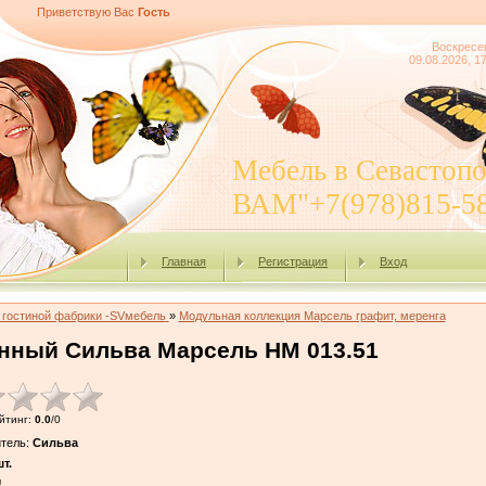
Приветствую Вас
Гость
Воскресе
09.08.2026, 1
Мебель в Севасто
ВАМ"+7(978)815-5
Главная
Регистрация
Вход
 гостиной фабрики -SVмебель
»
Модульная коллекция Марсель графит, меренга
ный Сильва Марсель НМ 013.51
йтинг
:
0.0
/
0
тель
:
Сильва
т.
!