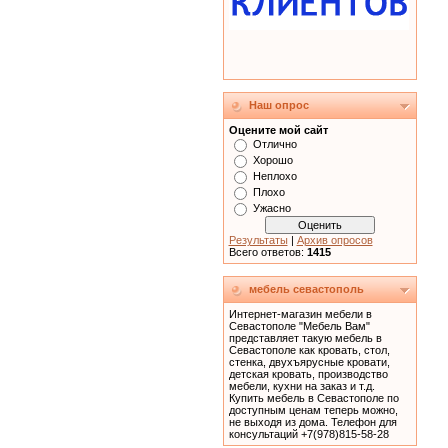
Наш опрос
Оцените мой сайт
Отлично
Хорошо
Неплохо
Плохо
Ужасно
Результаты
|
Архив опросов
Всего ответов:
1415
мебель севастополь
Интернет-магазин мебели в
Севастополе "Мебель Вам"
представляет такую мебель в
Севастополе как кровать, cтол,
стенка, двухъярусные кровати,
детская кровать, производство
мебели, кухни на заказ и т.д.
Купить мебель в Севастополе по
доступным ценам теперь можно,
не выходя из дома. Телефон для
консультаций +7(978)815-58-28