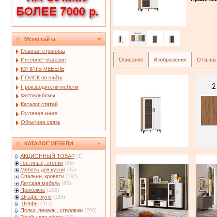
Меню сайта
Главная страница
Описание
Изображения
Отзывы
Интернет-магазин
КУПИТЬ МЕБЕЛЬ
ПОИСК по сайту
Производители мебели
Фотоальбомы
Каталог статей
Гостевая книга
Обратная связь
КАТАЛОГ МЕБЕЛИ
АКЦИОННЫЙ ТОВАР
(1)
Гостиные, стенки
(65)
Мебель для кухни
(65)
Спальни, кровати
(192)
Детская мебель
(86)
Прихожие
(106)
Шкафы-купе
(115)
Шкафы
(314)
Полки, пеналы, стеллажи
(200)