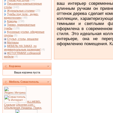
Тумбы для обуви
(59)
ваш интерьер современн
Письменно-компьютерные
столы
(142)
длинным ручкам он привне
Журнальные столики
(23)
оттенок дерева сделает ко
Тумбы под теле-, аудио-
коллекции, характеризующ
видеотехнику
(48)
Комоды
(238)
темными и светлыми фа
Трюмо, прикроватные
оформлена в современном 
тумбы
(129)
Кухонные уголки, обеденные
стиля. Это идеальная кол
группы
(5)
интерьере, она не пере
Стулья, столы, вешалки
Матрацы
оформлению помещения. К
МЕБЕЛЬ НА ЗАКАЗ, по
индивидуальным размерам!
(4)
ФОТОГРАФИИ собранной
мебели
(4)
Корзина
Ваша корзина пуста
Мебель Севастополь
ALLMEBEL
Спальни
UAcenter.com -
Объявления Украины, Поиск,