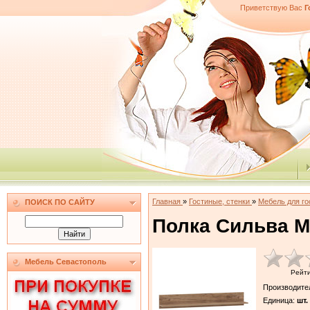
Приветствую Вас
Г
Главная
»
Гостиные, стенки
»
Мебель для г
ПОИСК ПО САЙТУ
Полка Сильва М
Мебель Севастополь
Рейт
Производите
Единица
:
шт.