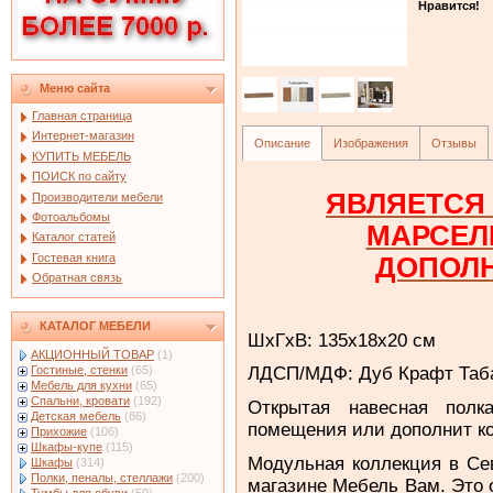
Нравится!
Меню сайта
Главная страница
Интернет-магазин
Описание
Изображения
Отзывы
КУПИТЬ МЕБЕЛЬ
ПОИСК по сайту
ЯВЛЯЕТСЯ
Производители мебели
Фотоальбомы
МАРСЕЛ
Каталог статей
Гостевая книга
ДОПОЛ
Обратная связь
КАТАЛОГ МЕБЕЛИ
ШхГхВ: 135х18х20 см
АКЦИОННЫЙ ТОВАР
(1)
Гостиные, стенки
(65)
ЛДСП/МДФ: Дуб Крафт Таба
Мебель для кухни
(65)
Спальни, кровати
(192)
Открытая навесная пол
Детская мебель
(86)
помещения или дополнит ко
Прихожие
(106)
Шкафы-купе
(115)
Модульная коллекция в Се
Шкафы
(314)
Полки, пеналы, стеллажи
(200)
магазине Мебель Вам. Это 