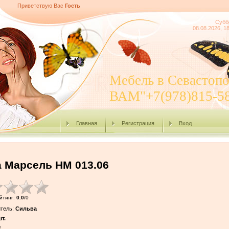
Приветствую Вас
Гость
Субб
08.08.2026, 1
Мебель в Севасто
ВАМ"+7(978)815-5
Главная
Регистрация
Вход
 Марсель НМ 013.06
йтинг
:
0.0
/
0
тель
:
Сильва
т.
!