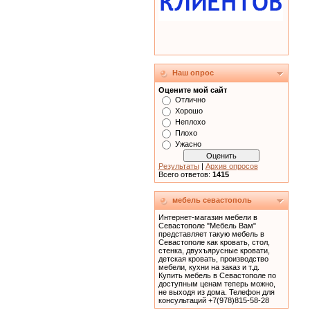
Наш опрос
Оцените мой сайт
Отлично
Хорошо
Неплохо
Плохо
Ужасно
Результаты
|
Архив опросов
Всего ответов:
1415
мебель севастополь
Интернет-магазин мебели в
Севастополе "Мебель Вам"
представляет такую мебель в
Севастополе как кровать, cтол,
стенка, двухъярусные кровати,
детская кровать, производство
мебели, кухни на заказ и т.д.
Купить мебель в Севастополе по
доступным ценам теперь можно,
не выходя из дома. Телефон для
консультаций +7(978)815-58-28