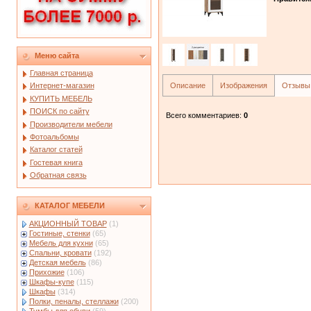
Меню сайта
Главная страница
Описание
Изображения
Отзывы
Интернет-магазин
КУПИТЬ МЕБЕЛЬ
ПОИСК по сайту
Всего комментариев
:
0
Производители мебели
Фотоальбомы
Каталог статей
Гостевая книга
Обратная связь
КАТАЛОГ МЕБЕЛИ
АКЦИОННЫЙ ТОВАР
(1)
Гостиные, стенки
(65)
Мебель для кухни
(65)
Спальни, кровати
(192)
Детская мебель
(86)
Прихожие
(106)
Шкафы-купе
(115)
Шкафы
(314)
Полки, пеналы, стеллажи
(200)