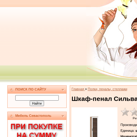
Главная
»
Полки, пеналы, стеллажи
ПОИСК ПО САЙТУ
Шкаф-пенал Сильва
Мебель Севастополь
Ре
Производи
Единица
:
ш
Нравится