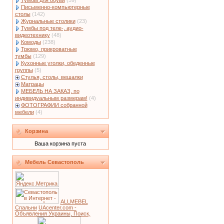
Тумбы для обуви
(59)
Письменно-компьютерные
столы
(142)
Журнальные столики
(23)
Тумбы под теле-, аудио-
видеотехнику
(48)
Комоды
(238)
Трюмо, прикроватные
тумбы
(129)
Кухонные уголки, обеденные
группы
(5)
Стулья, столы, вешалки
Матрацы
МЕБЕЛЬ НА ЗАКАЗ, по
индивидуальным размерам!
(4)
ФОТОГРАФИИ собранной
мебели
(4)
Корзина
Ваша корзина пуста
Мебель Севастополь
ALLMEBEL
Спальни
UAcenter.com -
Объявления Украины, Поиск,