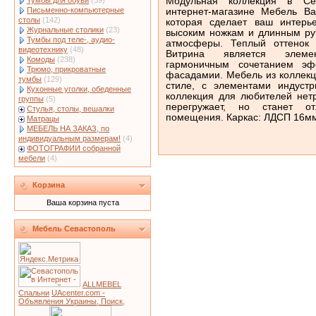
Модульная коллекция в Се
Тумбы для обуви
(59)
Письменно-компьютерные
интернет-магазине Мебель Ва
столы
(142)
которая сделает ваш интерь
Журнальные столики
(23)
высоким ножкам и длинным руч
Тумбы под теле-, аудио-
атмосферы. Теплый оттенок 
видеотехнику
(48)
Витрина является элемен
Комоды
(238)
гармоничным сочетанием э
Трюмо, прикроватные
фасадамии. Мебель из коллек
тумбы
(129)
стиле, с элементами индустр
Кухонные уголки, обеденные
коллекция для любителей нет
группы
(5)
перегружает, но станет 
Стулья, столы, вешалки
помещения. Каркас: ЛДСП 16м
Матрацы
МЕБЕЛЬ НА ЗАКАЗ, по
индивидуальным размерам!
(4)
ФОТОГРАФИИ собранной
мебели
(4)
Корзина
Ваша корзина пуста
Мебель Севастополь
ALLMEBEL
Спальни
UAcenter.com -
Объявления Украины, Поиск,