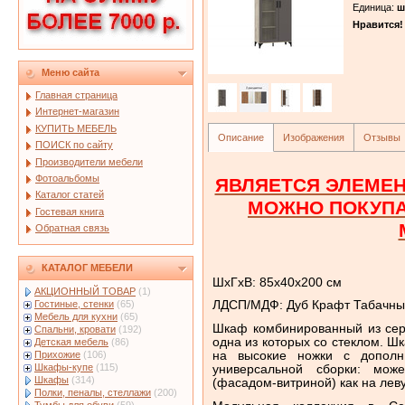
Единица
:
ш
Нравится!
Меню сайта
Главная страница
Интернет-магазин
КУПИТЬ МЕБЕЛЬ
Описание
Изображения
Отзывы
ПОИСК по сайту
Производители мебели
Фотоальбомы
ЯВЛЯЕТСЯ ЭЛЕМЕН
Каталог статей
МОЖНО ПОКУП
Гостевая книга
Обратная связь
КАТАЛОГ МЕБЕЛИ
ШхГхВ: 85х40х200 см
АКЦИОННЫЙ ТОВАР
(1)
Гостиные, стенки
(65)
ЛДСП/МДФ: Дуб Крафт Табачный
Мебель для кухни
(65)
Шкаф комбинированный из сер
Спальни, кровати
(192)
одна из которых со стеклом. 
Детская мебель
(86)
на высокие ножки с дополн
Прихожие
(106)
Шкафы-купе
(115)
универсальной сборки: мож
Шкафы
(314)
(фасадом-витриной) как на леву
Полки, пеналы, стеллажи
(200)