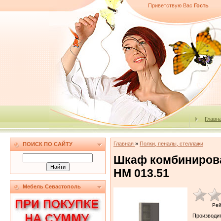
Приветствую Вас
Гость
Главн
Главная
»
Полки, пеналы, стеллажи
ПОИСК ПО САЙТУ
Шкаф комбиниров
НМ 013.51
Мебель Севастополь
Рей
Производи