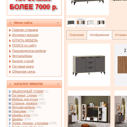
Меню сайта
Главная страница
Описание
Изображения
Отзывы
Интернет-магазин
КУПИТЬ МЕБЕЛЬ
ПОИСК по сайту
Производители мебели
Фотоальбомы
Каталог статей
Гостевая книга
Обратная связь
КАТАЛОГ МЕБЕЛИ
АКЦИОННЫЙ ТОВАР
(1)
Гостиные, стенки
(65)
Мебель для кухни
(65)
Спальни, кровати
(192)
Детская мебель
(86)
Прихожие
(106)
Шкафы-купе
(115)
Шкафы
(314)
Полки, пеналы, стеллажи
(200)