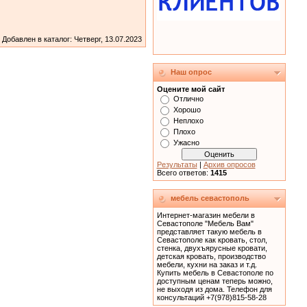
Добавлен в каталог
: Четверг, 13.07.2023
Наш опрос
Оцените мой сайт
Отлично
Хорошо
Неплохо
Плохо
Ужасно
Результаты
|
Архив опросов
Всего ответов:
1415
мебель севастополь
Интернет-магазин мебели в
Севастополе "Мебель Вам"
представляет такую мебель в
Севастополе как кровать, cтол,
стенка, двухъярусные кровати,
детская кровать, производство
мебели, кухни на заказ и т.д.
Купить мебель в Севастополе по
доступным ценам теперь можно,
не выходя из дома. Телефон для
консультаций +7(978)815-58-28