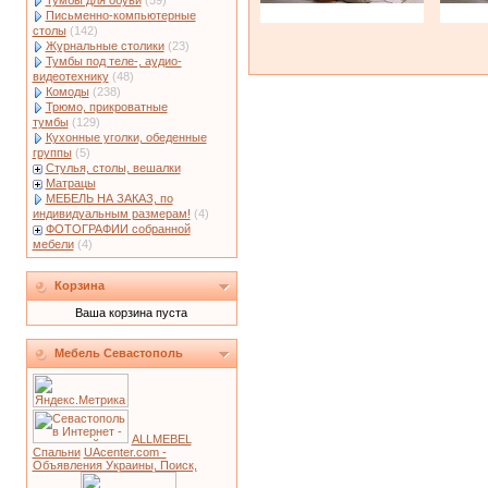
Тумбы для обуви
(59)
Письменно-компьютерные
столы
(142)
Журнальные столики
(23)
Тумбы под теле-, аудио-
видеотехнику
(48)
Комоды
(238)
Трюмо, прикроватные
тумбы
(129)
Кухонные уголки, обеденные
группы
(5)
Стулья, столы, вешалки
Матрацы
МЕБЕЛЬ НА ЗАКАЗ, по
индивидуальным размерам!
(4)
ФОТОГРАФИИ собранной
мебели
(4)
Корзина
Ваша корзина пуста
Мебель Севастополь
ALLMEBEL
Спальни
UAcenter.com -
Объявления Украины, Поиск,