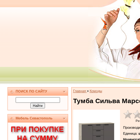
Главная
»
Комоды
ПОИСК ПО САЙТУ
Тумба Сильва Марс
Мебель Севастополь
Ре
Производи
Единица
:
ш
Нравится