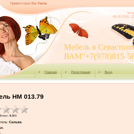
Приветствую Вас
Гость
Четв
06.08.2026, 2
Мебель в Севасто
ВАМ"+7(978)815-5
Главная
Регистрация
Вход
ель НМ 013.79
йтинг
:
0.0
/
0
тель
:
Сильва
т.
!