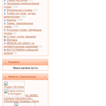
Тумбы для обуви
(59)
Письменно-компьютерные
столы
(142)
Журнальные столики
(23)
Тумбы под теле-, аудио-
видеотехнику
(48)
Комоды
(238)
Трюмо, прикроватные
тумбы
(129)
Кухонные уголки, обеденные
группы
(5)
Стулья, столы, вешалки
Матрацы
МЕБЕЛЬ НА ЗАКАЗ, по
индивидуальным размерам!
(4)
ФОТОГРАФИИ собранной
мебели
(4)
Корзина
Ваша корзина пуста
Мебель Севастополь
ALLMEBEL
Спальни
UAcenter.com -
Объявления Украины, Поиск,