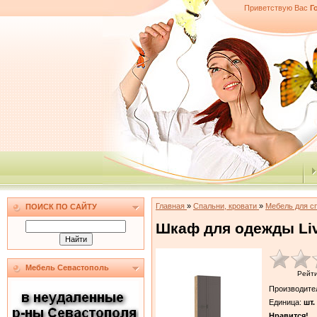
Приветствую Вас
Г
Главная
»
Спальни, кровати
»
Мебель для с
ПОИСК ПО САЙТУ
Шкаф для одежды Liv
Мебель Севастополь
Рейт
Производите
Единица
:
шт.
Нравится!