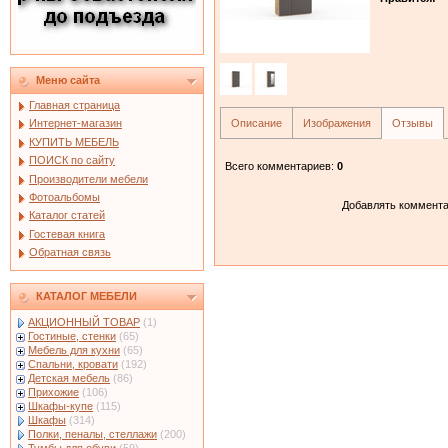
Меню сайта
Главная страница
Описание
Изображения
Отзывы
Интернет-магазин
КУПИТЬ МЕБЕЛЬ
ПОИСК по сайту
Всего комментариев
:
0
Производители мебели
Фотоальбомы
Добавлять коммента
Каталог статей
Гостевая книга
Обратная связь
КАТАЛОГ МЕБЕЛИ
АКЦИОННЫЙ ТОВАР
(1)
Гостиные, стенки
(65)
Мебель для кухни
(65)
Спальни, кровати
(192)
Детская мебель
(86)
Прихожие
(106)
Шкафы-купе
(115)
Шкафы
(314)
Полки, пеналы, стеллажи
(200)