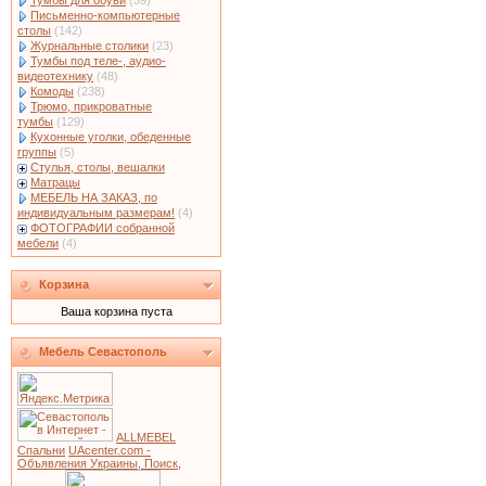
Тумбы для обуви
(59)
Письменно-компьютерные
столы
(142)
Журнальные столики
(23)
Тумбы под теле-, аудио-
видеотехнику
(48)
Комоды
(238)
Трюмо, прикроватные
тумбы
(129)
Кухонные уголки, обеденные
группы
(5)
Стулья, столы, вешалки
Матрацы
МЕБЕЛЬ НА ЗАКАЗ, по
индивидуальным размерам!
(4)
ФОТОГРАФИИ собранной
мебели
(4)
Корзина
Ваша корзина пуста
Мебель Севастополь
ALLMEBEL
Спальни
UAcenter.com -
Объявления Украины, Поиск,