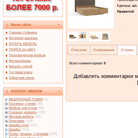
Единица
:
шт.
Нравится!
Меню сайта
Главная страница
Интернет-магазин
КУПИТЬ МЕБЕЛЬ
ПОИСК по сайту
Описание
Изображения
Отзывы
Производители мебели
Фотоальбомы
Всего комментариев
:
0
Каталог статей
Гостевая книга
Добавлять комментарии м
Обратная связь
КАТАЛОГ МЕБЕЛИ
АКЦИОННЫЙ ТОВАР
(1)
Гостиные, стенки
(65)
Мебель для кухни
(65)
Спальни, кровати
(192)
Детская мебель
(86)
Прихожие
(106)
Шкафы-купе
(115)
Шкафы
(314)
Полки, пеналы, стеллажи
(200)