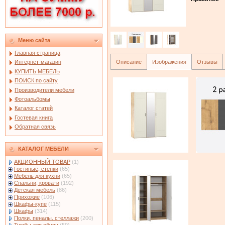
Меню сайта
Главная страница
Описание
Изображения
Отзывы
Интернет-магазин
КУПИТЬ МЕБЕЛЬ
ПОИСК по сайту
Производители мебели
Фотоальбомы
Каталог статей
Гостевая книга
Обратная связь
КАТАЛОГ МЕБЕЛИ
АКЦИОННЫЙ ТОВАР
(1)
Гостиные, стенки
(65)
Мебель для кухни
(65)
Спальни, кровати
(192)
Детская мебель
(86)
Прихожие
(106)
Шкафы-купе
(115)
Шкафы
(314)
Полки, пеналы, стеллажи
(200)