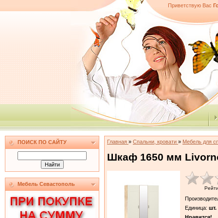
Приветствую Вас
Г
Главная
»
Спальни, кровати
»
Мебель для с
ПОИСК ПО САЙТУ
Шкаф 1650 мм Livorno
Мебель Севастополь
Рейт
Производите
Единица
:
шт.
Нравится!