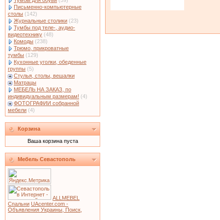
Тумбы для обуви
(59)
Письменно-компьютерные
столы
(142)
Журнальные столики
(23)
Тумбы под теле-, аудио-
видеотехнику
(48)
Комоды
(238)
Трюмо, прикроватные
тумбы
(129)
Кухонные уголки, обеденные
группы
(5)
Стулья, столы, вешалки
Матрацы
МЕБЕЛЬ НА ЗАКАЗ, по
индивидуальным размерам!
(4)
ФОТОГРАФИИ собранной
мебели
(4)
Корзина
Ваша корзина пуста
Мебель Севастополь
ALLMEBEL
Спальни
UAcenter.com -
Объявления Украины, Поиск,