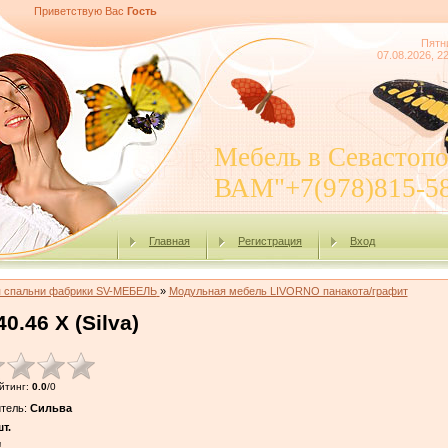
Приветствую Вас
Гость
Пятн
07.08.2026, 2
Мебель в Севасто
ВАМ"+7(978)815-5
Главная
Регистрация
Вход
я спальни фабрики SV-МЕБЕЛЬ
»
Модульная мебель LIVORNO панакота/графит
.46 Х (Silva)
йтинг
:
0.0
/
0
тель
:
Сильва
т.
!