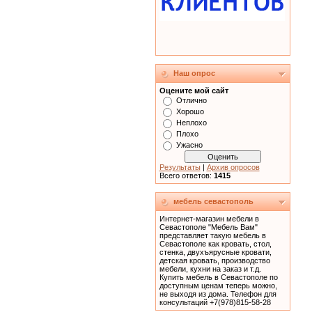
Наш опрос
Оцените мой сайт
Отлично
Хорошо
Неплохо
Плохо
Ужасно
Результаты
|
Архив опросов
Всего ответов:
1415
мебель севастополь
Интернет-магазин мебели в
Севастополе "Мебель Вам"
представляет такую мебель в
Севастополе как кровать, cтол,
стенка, двухъярусные кровати,
детская кровать, производство
мебели, кухни на заказ и т.д.
Купить мебель в Севастополе по
доступным ценам теперь можно,
не выходя из дома. Телефон для
консультаций +7(978)815-58-28