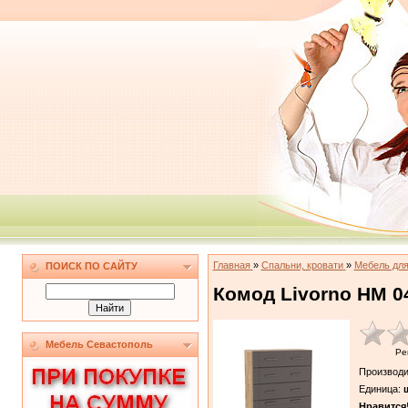
Главная
»
Спальни, кровати
»
Мебель дл
ПОИСК ПО САЙТУ
Комод Livorno НМ 040
Мебель Севастополь
Ре
Производи
Единица
:
ш
Нравится