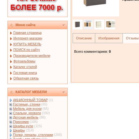
Меню сайта
Главная страница
Описание
Изображения
Отзывы
Интернет-магазин
КУПИТЬ МЕБЕЛЬ
ПОИСК по сайту
Всего комментариев
:
0
Производители мебели
Фотоальбомы
Каталог статей
Гостевая книга
Обратная связь
КАТАЛОГ МЕБЕЛИ
АКЦИОННЫЙ ТОВАР
(1)
Гостиные, стенки
(65)
Мебель для кухни
(65)
Спальни, кровати
(192)
Детская мебель
(86)
Прихожие
(106)
Шкафы-купе
(115)
Шкафы
(314)
Полки, пеналы, стеллажи
(200)