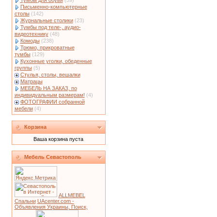
Тумбы для обуви
(59)
Письменно-компьютерные
столы
(142)
Журнальные столики
(23)
Тумбы под теле-, аудио-
видеотехнику
(48)
Комоды
(238)
Трюмо, прикроватные
тумбы
(129)
Кухонные уголки, обеденные
группы
(5)
Стулья, столы, вешалки
Матрацы
МЕБЕЛЬ НА ЗАКАЗ, по
индивидуальным размерам!
(4)
ФОТОГРАФИИ собранной
мебели
(4)
Корзина
Ваша корзина пуста
Мебель Севастополь
ALLMEBEL
Спальни
UAcenter.com -
Объявления Украины, Поиск,