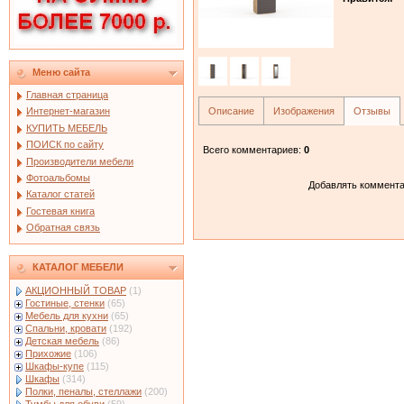
Меню сайта
Главная страница
Описание
Изображения
Отзывы
Интернет-магазин
КУПИТЬ МЕБЕЛЬ
ПОИСК по сайту
Всего комментариев
:
0
Производители мебели
Фотоальбомы
Добавлять коммента
Каталог статей
Гостевая книга
Обратная связь
КАТАЛОГ МЕБЕЛИ
АКЦИОННЫЙ ТОВАР
(1)
Гостиные, стенки
(65)
Мебель для кухни
(65)
Спальни, кровати
(192)
Детская мебель
(86)
Прихожие
(106)
Шкафы-купе
(115)
Шкафы
(314)
Полки, пеналы, стеллажи
(200)