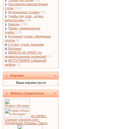
Тумбы для обуви
(59)
Письменно-компьютерные
столы
(142)
Журнальные столики
(23)
Тумбы под теле-, аудио-
видеотехнику
(48)
Комоды
(238)
Трюмо, прикроватные
тумбы
(129)
Кухонные уголки, обеденные
группы
(5)
Стулья, столы, вешалки
Матрацы
МЕБЕЛЬ НА ЗАКАЗ, по
индивидуальным размерам!
(4)
ФОТОГРАФИИ собранной
мебели
(4)
Корзина
Ваша корзина пуста
Мебель Севастополь
ALLMEBEL
Спальни
UAcenter.com -
Объявления Украины, Поиск,