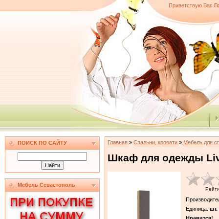
Приветствую Вас
Г
Главная
»
Спальни, кровати
»
Мебель для с
ПОИСК ПО САЙТУ
Шкаф для одежды Liv
Мебель Севастополь
Рейт
Производите
Единица
:
шт.
Нравится!