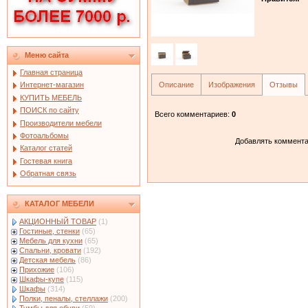
Меню сайта
Главная страница
Описание
Изображения
Отзывы
Интернет-магазин
КУПИТЬ МЕБЕЛЬ
ПОИСК по сайту
Всего комментариев
:
0
Производители мебели
Фотоальбомы
Добавлять коммента
Каталог статей
Гостевая книга
Обратная связь
КАТАЛОГ МЕБЕЛИ
АКЦИОННЫЙ ТОВАР
(1)
Гостиные, стенки
(65)
Мебель для кухни
(65)
Спальни, кровати
(192)
Детская мебель
(86)
Прихожие
(106)
Шкафы-купе
(115)
Шкафы
(314)
Полки, пеналы, стеллажи
(200)