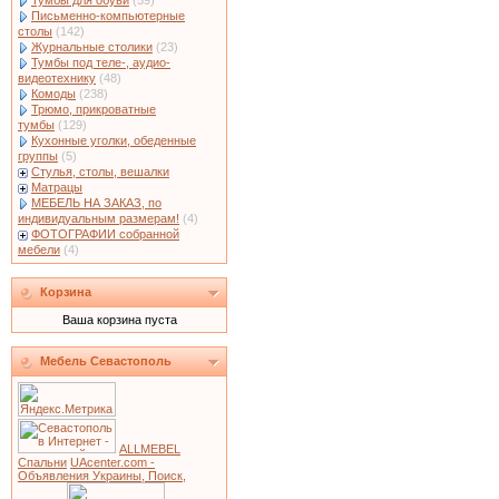
Тумбы для обуви
(59)
Письменно-компьютерные
столы
(142)
Журнальные столики
(23)
Тумбы под теле-, аудио-
видеотехнику
(48)
Комоды
(238)
Трюмо, прикроватные
тумбы
(129)
Кухонные уголки, обеденные
группы
(5)
Стулья, столы, вешалки
Матрацы
МЕБЕЛЬ НА ЗАКАЗ, по
индивидуальным размерам!
(4)
ФОТОГРАФИИ собранной
мебели
(4)
Корзина
Ваша корзина пуста
Мебель Севастополь
ALLMEBEL
Спальни
UAcenter.com -
Объявления Украины, Поиск,