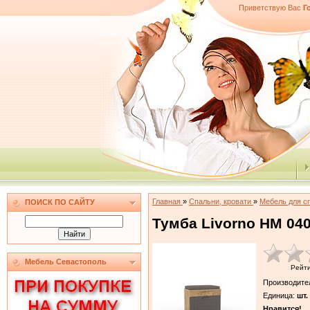
Приветствую Вас
Г
Главная
»
Спальни, кровати
»
Мебель для с
ПОИСК ПО САЙТУ
Тумба Livorno НМ 040
Мебель Севастополь
Рейт
Производите
Единица
:
шт.
Нравится!