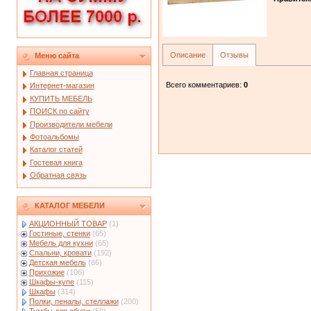
Описание
Отзывы
Меню сайта
Главная страница
Всего комментариев
:
0
Интернет-магазин
КУПИТЬ МЕБЕЛЬ
ПОИСК по сайту
Производители мебели
Фотоальбомы
Каталог статей
Гостевая книга
Обратная связь
КАТАЛОГ МЕБЕЛИ
АКЦИОННЫЙ ТОВАР
(1)
Гостиные, стенки
(65)
Мебель для кухни
(65)
Спальни, кровати
(192)
Детская мебель
(86)
Прихожие
(106)
Шкафы-купе
(115)
Шкафы
(314)
Полки, пеналы, стеллажи
(200)