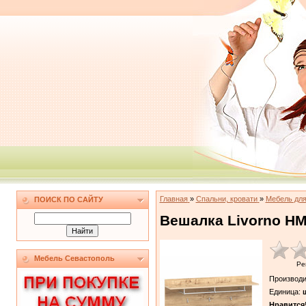
Главная
»
Спальни, кровати
»
Мебель дл
ПОИСК ПО САЙТУ
Вешалка Livorno НМ
Мебель Севастополь
Ре
Производи
Единица
:
ш
Нравится