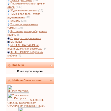
Тумбы для обуви
(59)
Письменно-компьютерные
столы
(142)
Журнальные столики
(23)
Тумбы под теле-, аудио-
видеотехнику
(48)
Комоды
(238)
Трюмо, прикроватные
тумбы
(129)
Кухонные уголки, обеденные
группы
(5)
Стулья, столы, вешалки
Матрацы
МЕБЕЛЬ НА ЗАКАЗ, по
индивидуальным размерам!
(4)
ФОТОГРАФИИ собранной
мебели
(4)
Корзина
Ваша корзина пуста
Мебель Севастополь
ALLMEBEL
Спальни
UAcenter.com -
Объявления Украины, Поиск,