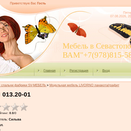
Приветствую Вас
Гость
Пятн
07.08.2026, 2
Мебель в Севасто
ВАМ"+7(978)815-5
Главная
Регистрация
Вход
я спальни фабрики SV-МЕБЕЛЬ
»
Модульная мебель LIVORNO панакота/графит
 013.20-01
йтинг
:
0.0
/
0
тель
:
Сильва
т.
!