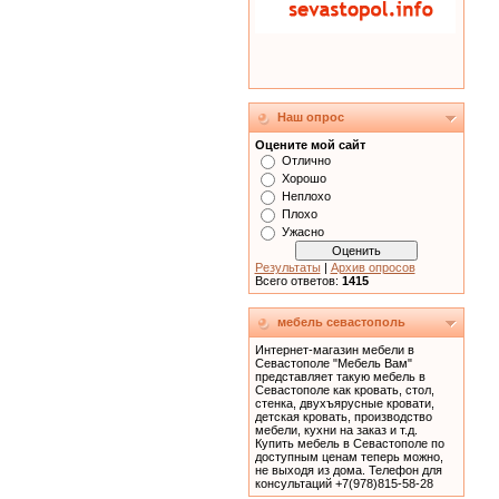
Наш опрос
Оцените мой сайт
Отлично
Хорошо
Неплохо
Плохо
Ужасно
Результаты
|
Архив опросов
Всего ответов:
1415
мебель севастополь
Интернет-магазин мебели в
Севастополе "Мебель Вам"
представляет такую мебель в
Севастополе как кровать, cтол,
стенка, двухъярусные кровати,
детская кровать, производство
мебели, кухни на заказ и т.д.
Купить мебель в Севастополе по
доступным ценам теперь можно,
не выходя из дома. Телефон для
консультаций +7(978)815-58-28