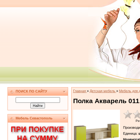
Главная
»
Детская мебель
»
Мебель для 
ПОИСК ПО САЙТУ
Полка Акварель 011
Мебель Севастополь
Ре
Производи
Единица
:
ш
Нравится