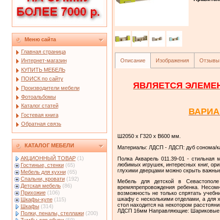
Меню сайта
Главная страница
Описание
Изображения
Отзывы
Интернет-магазин
КУПИТЬ МЕБЕЛЬ
ПОИСК по сайту
ЯВЛЯЕТСЯ ЭЛЕМЕ
Производители мебели
Фотоальбомы
Каталог статей
ВАРИА
Гостевая книга
Обратная связь
Ш2050 х Г320 х В600 мм.
КАТАЛОГ МЕБЕЛИ
Материалы: ЛДСП - ЛДСП: дуб сонома/ка
АКЦИОННЫЙ ТОВАР
(1)
Полка Акварель 011.39-01 - стильная
любимых игрушек, интересных книг, ори
Гостиные, стенки
(65)
глухими дверцами можно скрыть важные
Мебель для кухни
(65)
Спальни, кровати
(192)
Мебель для детской в Севастополе
Детская мебель
(86)
времяпрепровождения ребенка. Несомн
Прихожие
(106)
возможность не только спрятать учебн
шкафу с несколькими отделами, а для х
Шкафы-купе
(115)
стол находится на некотором расстоян
Шкафы
(314)
ЛДСП 16мм Направляющие: Шариковые,
Полки, пеналы, стеллажи
(200)