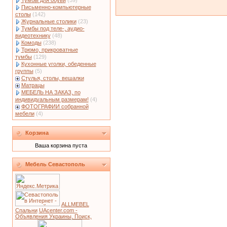
Тумбы для обуви
(59)
Письменно-компьютерные
столы
(142)
Журнальные столики
(23)
Тумбы под теле-, аудио-
видеотехнику
(48)
Комоды
(238)
Трюмо, прикроватные
тумбы
(129)
Кухонные уголки, обеденные
группы
(5)
Стулья, столы, вешалки
Матрацы
МЕБЕЛЬ НА ЗАКАЗ, по
индивидуальным размерам!
(4)
ФОТОГРАФИИ собранной
мебели
(4)
Корзина
Ваша корзина пуста
Мебель Севастополь
ALLMEBEL
Спальни
UAcenter.com -
Объявления Украины, Поиск,