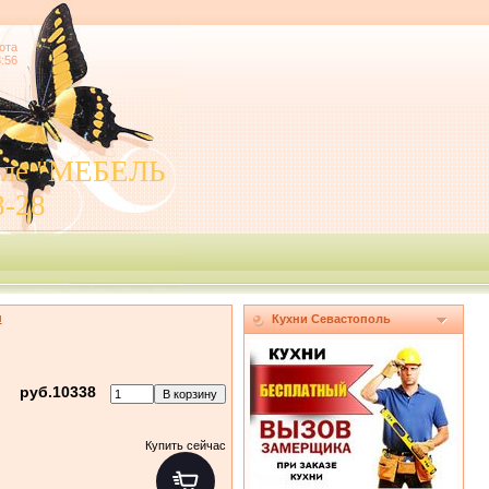
ота
8:56
поле "МЕБЕЛЬ
8-28
м
Кухни Севастополь
руб.10338
Купить сейчас