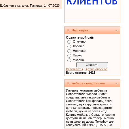
Добавлен в каталог
: Пятница, 14.07.2023
Наш опрос
Оцените мой сайт
Отлично
Хорошо
Неплохо
Плохо
Ужасно
Результаты
|
Архив опросов
Всего ответов:
1415
мебель севастополь
Интернет-магазин мебели в
Севастополе "Мебель Вам"
представляет такую мебель в
Севастополе как кровать, cтол,
стенка, двухъярусные кровати,
детская кровать, производство
мебели, кухни на заказ и т.д.
Купить мебель в Севастополе по
доступным ценам теперь можно,
не выходя из дома. Телефон для
консультаций +7(978)815-58-28