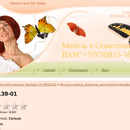
Приветствую Вас
Гость
Субб
08.08.2026, 1
Мебель в Севасто
ВАМ"+7(978)815-5
Главная
Регистрация
Вход
детской комнаты фабрики SV-МЕБЕЛЬ
»
Детская мебель Акварель капучино/кэнди/лай
.39-01
йтинг
:
0.0
/
0
тель
:
Сильва
т.
!