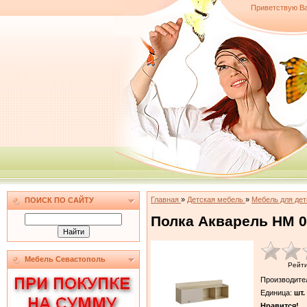
Приветствую В
Главная
»
Детская мебель
»
Мебель для де
ПОИСК ПО САЙТУ
Полка Акварель НМ 0
Мебель Севастополь
Рейт
Производите
Единица
:
шт.
Нравится!