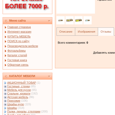
Меню сайта
Главная страница
Описание
Изображения
Отзывы
Интернет-магазин
КУПИТЬ МЕБЕЛЬ
ПОИСК по сайту
Всего комментариев
:
0
Производители мебели
Фотоальбомы
Добавлять комме
Каталог статей
Гостевая книга
Обратная связь
КАТАЛОГ МЕБЕЛИ
АКЦИОННЫЙ ТОВАР
(1)
Гостиные, стенки
(65)
Мебель для кухни
(65)
Спальни, кровати
(192)
Детская мебель
(86)
Прихожие
(106)
Шкафы-купе
(115)
Шкафы
(314)
Полки, пеналы, стеллажи
(200)