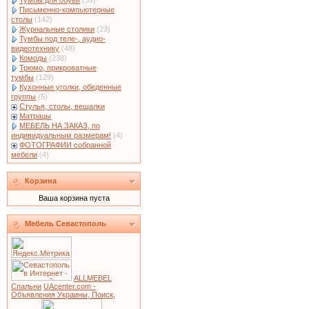
Тумбы для обуви
(59)
Письменно-компьютерные
столы
(142)
Журнальные столики
(23)
Тумбы под теле-, аудио-
видеотехнику
(48)
Комоды
(238)
Трюмо, прикроватные
тумбы
(129)
Кухонные уголки, обеденные
группы
(5)
Стулья, столы, вешалки
Матрацы
МЕБЕЛЬ НА ЗАКАЗ, по
индивидуальным размерам!
(4)
ФОТОГРАФИИ собранной
мебели
(4)
Корзина
Ваша корзина пуста
Мебель Севастополь
ALLMEBEL
Спальни
UAcenter.com -
Объявления Украины, Поиск,