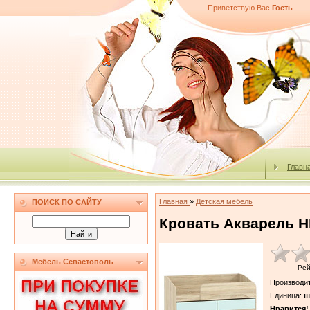
Приветствую Вас
Гость
Главн
Главная
»
Детская мебель
ПОИСК ПО САЙТУ
Кровать Акварель Н
Мебель Севастополь
Рей
Производи
Единица
:
ш
Нравится!