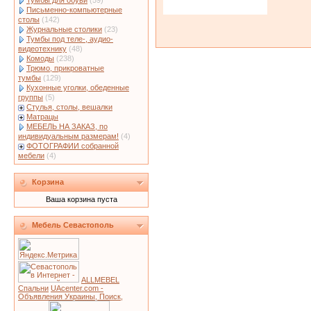
Тумбы для обуви
(59)
Письменно-компьютерные
столы
(142)
Журнальные столики
(23)
Тумбы под теле-, аудио-
видеотехнику
(48)
Комоды
(238)
Трюмо, прикроватные
тумбы
(129)
Кухонные уголки, обеденные
группы
(5)
Стулья, столы, вешалки
Матрацы
МЕБЕЛЬ НА ЗАКАЗ, по
индивидуальным размерам!
(4)
ФОТОГРАФИИ собранной
мебели
(4)
Корзина
Ваша корзина пуста
Мебель Севастополь
ALLMEBEL
Спальни
UAcenter.com -
Объявления Украины, Поиск,