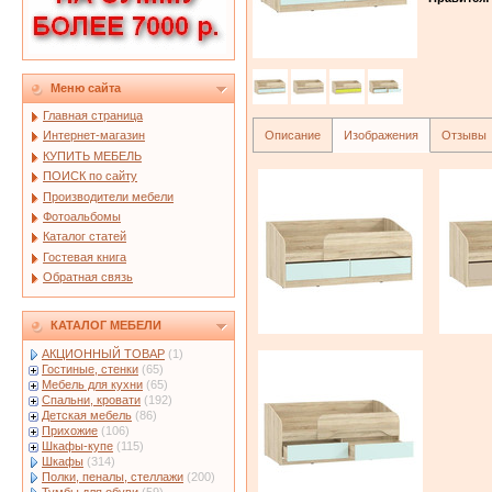
Меню сайта
Главная страница
Описание
Изображения
Отзывы
Интернет-магазин
КУПИТЬ МЕБЕЛЬ
ПОИСК по сайту
Производители мебели
Фотоальбомы
Каталог статей
Гостевая книга
Обратная связь
КАТАЛОГ МЕБЕЛИ
АКЦИОННЫЙ ТОВАР
(1)
Гостиные, стенки
(65)
Мебель для кухни
(65)
Спальни, кровати
(192)
Детская мебель
(86)
Прихожие
(106)
Шкафы-купе
(115)
Шкафы
(314)
Полки, пеналы, стеллажи
(200)