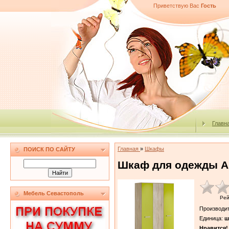
Приветствую Вас
Гость
Главн
Главная
»
Шкафы
ПОИСК ПО САЙТУ
Шкаф для одежды Ак
Мебель Севастополь
Рей
Производи
Единица
:
ш
Нравится!