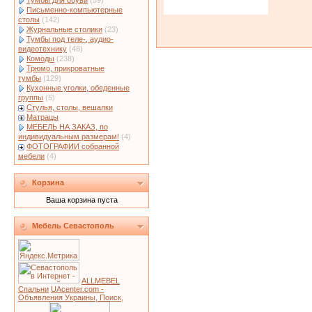
Тумбы для обуви
(59)
Письменно-компьютерные
столы
(142)
Журнальные столики
(23)
Тумбы под теле-, аудио-
видеотехнику
(48)
Комоды
(238)
Трюмо, прикроватные
тумбы
(129)
Кухонные уголки, обеденные
группы
(5)
Стулья, столы, вешалки
Матрацы
МЕБЕЛЬ НА ЗАКАЗ, по
индивидуальным размерам!
(4)
ФОТОГРАФИИ собранной
мебели
(4)
Корзина
Ваша корзина пуста
Мебель Севастополь
ALLMEBEL
Спальни
UAcenter.com -
Объявления Украины, Поиск,