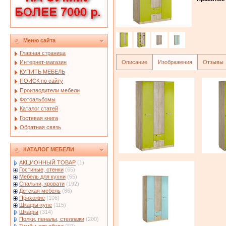
Меню сайта
Главная страница
Описание
Изображения
Отзывы
Интернет-магазин
КУПИТЬ МЕБЕЛЬ
ПОИСК по сайту
Производители мебели
Фотоальбомы
Каталог статей
Гостевая книга
Обратная связь
КАТАЛОГ МЕБЕЛИ
АКЦИОННЫЙ ТОВАР
(1)
Гостиные, стенки
(65)
Мебель для кухни
(65)
Спальни, кровати
(192)
Детская мебель
(86)
Прихожие
(106)
Шкафы-купе
(115)
Шкафы
(314)
Полки, пеналы, стеллажи
(200)