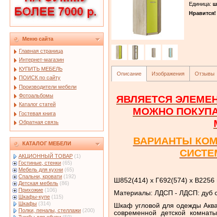
Единица
:
ш
Нравится!
Меню сайта
Главная страница
Интернет-магазин
КУПИТЬ МЕБЕЛЬ
Описание
Изображения
Отзывы
ПОИСК по сайту
Производители мебели
Фотоальбомы
ЯВЛЯЕТСЯ ЭЛЕМЕН
Каталог статей
МОЖНО ПОКУП
Гостевая книга
Обратная связь
ВАРИАНТЫ КО
КАТАЛОГ МЕБЕЛИ
СИСТЕ
АКЦИОННЫЙ ТОВАР
(1)
Гостиные, стенки
(65)
Мебель для кухни
(65)
Спальни, кровати
(192)
Ш852(414) х Г692(574) х В2256
Детская мебель
(86)
Прихожие
(106)
Материалы: ЛДСП - ЛДСП: дуб с
Шкафы-купе
(115)
Шкафы
(314)
Шкаф угловой для одежды Аква
Полки, пеналы, стеллажи
(200)
современной детской комнаты