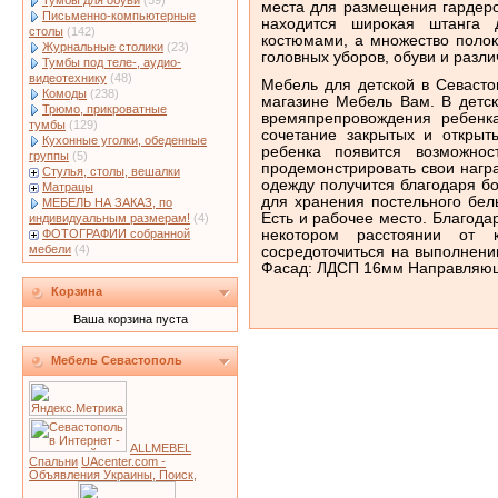
Тумбы для обуви
(59)
места для размещения гардеро
Письменно-компьютерные
находится широкая штанга 
столы
(142)
костюмами, а множество полок
Журнальные столики
(23)
головных уборов, обуви и разли
Тумбы под теле-, аудио-
видеотехнику
(48)
Мебель для детской в Севасто
Комоды
(238)
магазине Мебель Вам. В детск
Трюмо, прикроватные
времяпрепровождения ребенк
тумбы
(129)
сочетание закрытых и открыт
Кухонные уголки, обеденные
ребенка появится возможнос
группы
(5)
продемонстрировать свои нагр
Стулья, столы, вешалки
одежду получится благодаря б
Матрацы
для хранения постельного бел
МЕБЕЛЬ НА ЗАКАЗ, по
Есть и рабочее место. Благода
индивидуальным размерам!
(4)
ФОТОГРАФИИ собранной
некотором расстоянии от к
мебели
(4)
сосредоточиться на выполнени
Фасад: ЛДСП 16мм Направляющ
Корзина
Ваша корзина пуста
Мебель Севастополь
ALLMEBEL
Спальни
UAcenter.com -
Объявления Украины, Поиск,