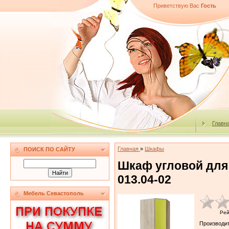
Приветствую Вас
Гость
Главн
Главная
»
Шкафы
ПОИСК ПО САЙТУ
Шкаф угловой для
013.04-02
Мебель Севастополь
Рей
Производи