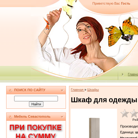
Приветствую Вас
Гость
Главн
Главная
»
Шкафы
ПОИСК ПО САЙТУ
Шкаф для одежды 
Мебель Севастополь
Рей
Производи
Единица
:
ш
Нравится!