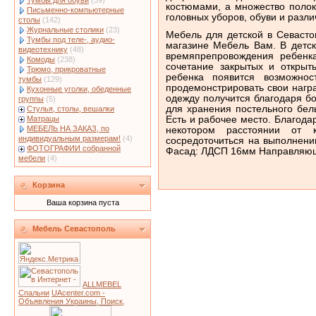
Тумбы для обуви
(59)
костюмами, а множество полок
Письменно-компьютерные
головных уборов, обуви и разли
столы
(142)
Журнальные столики
(23)
Мебель для детской в Севасто
Тумбы под теле-, аудио-
магазине Мебель Вам. В детск
видеотехнику
(48)
времяпрепровождения ребенк
Комоды
(238)
сочетание закрытых и открыт
Трюмо, прикроватные
ребенка появится возможнос
тумбы
(129)
продемонстрировать свои нагр
Кухонные уголки, обеденные
одежду получится благодаря б
группы
(5)
для хранения постельного бел
Стулья, столы, вешалки
Матрацы
Есть и рабочее место. Благода
МЕБЕЛЬ НА ЗАКАЗ, по
некотором расстоянии от к
индивидуальным размерам!
(4)
сосредоточиться на выполнени
ФОТОГРАФИИ собранной
Фасад: ЛДСП 16мм Направляющ
мебели
(4)
Корзина
Ваша корзина пуста
Мебель Севастополь
ALLMEBEL
Спальни
UAcenter.com -
Объявления Украины, Поиск,