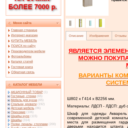
Меню сайта
Главная страница
Интернет-магазин
Описание
Изображения
Отзывы
КУПИТЬ МЕБЕЛЬ
ПОИСК по сайту
ЯВЛЯЕТСЯ ЭЛЕМЕН
Производители мебели
Фотоальбомы
МОЖНО ПОКУП
Каталог статей
Гостевая книга
Обратная связь
ВАРИАНТЫ КО
СИСТЕ
КАТАЛОГ МЕБЕЛИ
АКЦИОННЫЙ ТОВАР
(1)
Гостиные, стенки
(65)
Ш802 х Г414 х В2256 мм.
Мебель для кухни
(65)
Спальни, кровати
(192)
Материалы: ЛДСП - ЛДСП: дуб с
Детская мебель
(86)
Прихожие
(106)
Шкаф для одежды Акварель 
Шкафы-купе
(115)
современной детской комнаты
Шкафы
(314)
места для размещения гард
Полки, пеналы, стеллажи
(200)
дверьми находится штанга 