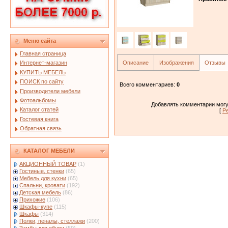
Меню сайта
Главная страница
Описание
Изображения
Отзывы
Интернет-магазин
КУПИТЬ МЕБЕЛЬ
ПОИСК по сайту
Всего комментариев
:
0
Производители мебели
Фотоальбомы
Добавлять комментарии могу
Каталог статей
[
Р
Гостевая книга
Обратная связь
КАТАЛОГ МЕБЕЛИ
АКЦИОННЫЙ ТОВАР
(1)
Гостиные, стенки
(65)
Мебель для кухни
(65)
Спальни, кровати
(192)
Детская мебель
(86)
Прихожие
(106)
Шкафы-купе
(115)
Шкафы
(314)
Полки, пеналы, стеллажи
(200)