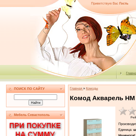
Приветствую Вас
Гость
Главн
Главная
»
Комоды
ПОИСК ПО САЙТУ
Комод Акварель НМ 
Мебель Севастополь
Рей
Производи
Единица
:
ш
Нравится!