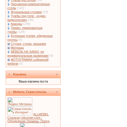
Тумбы для обуви
(59)
Письменно-компьютерные
столы
(142)
Журнальные столики
(23)
Тумбы под теле-, аудио-
видеотехнику
(48)
Комоды
(238)
Трюмо, прикроватные
тумбы
(129)
Кухонные уголки, обеденные
группы
(5)
Стулья, столы, вешалки
Матрацы
МЕБЕЛЬ НА ЗАКАЗ, по
индивидуальным размерам!
(4)
ФОТОГРАФИИ собранной
мебели
(4)
Корзина
Ваша корзина пуста
Мебель Севастополь
ALLMEBEL
Спальни
UAcenter.com -
Объявления Украины, Поиск,