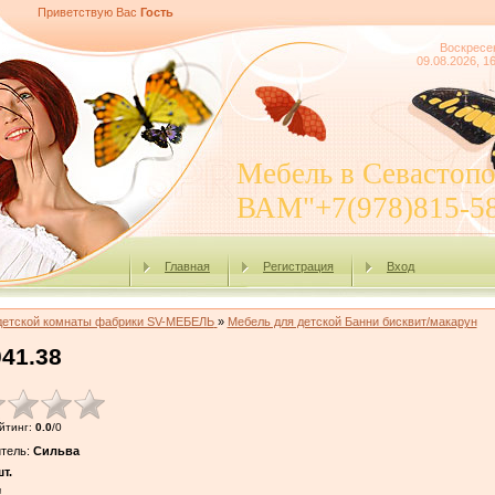
Приветствую Вас
Гость
Воскресе
09.08.2026, 1
Мебель в Севасто
ВАМ"+7(978)815-5
Главная
Регистрация
Вход
детской комнаты фабрики SV-МЕБЕЛЬ
»
Мебель для детской Банни бисквит/макарун
41.38
йтинг
:
0.0
/
0
тель
:
Сильва
т.
!