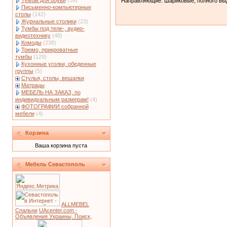
Тумбы для обуви
(59)
Направляющие: Шариковые, полного вы
Письменно-компьютерные
столы
(142)
Журнальные столики
(23)
Тумбы под теле-, аудио-
видеотехнику
(48)
Комоды
(238)
Трюмо, прикроватные
тумбы
(129)
Кухонные уголки, обеденные
группы
(5)
Стулья, столы, вешалки
Матрацы
МЕБЕЛЬ НА ЗАКАЗ, по
индивидуальным размерам!
(4)
ФОТОГРАФИИ собранной
мебели
(4)
Корзина
Ваша корзина пуста
Мебель Севастополь
ALLMEBEL
Спальни
UAcenter.com -
Объявления Украины, Поиск,