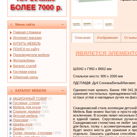
Меню сайта
Главная страница
Описание
Изображения
Отзывы
Интернет-магазин
КУПИТЬ МЕБЕЛЬ
ПОИСК по сайту
ЯВЯЛЕТСЯ ЭЛЕМЕНТ
Производители мебели
Фотоальбомы
Каталог статей
Ш2042 х Г950 х В652 мм
Гостевая книга
Спальное место: 900 х 2000 мм
Обратная связь
ЛДСП/МДФ: Дуб Сонома/Белый/бисквит,
Одноместная кровать Банни НМ 041.38
КАТАЛОГ МЕБЕЛИ
хранения постельных принадлежностей.
острых углов и накладных ручек на фас
АКЦИОННЫЙ ТОВАР
(1)
Гостиные, стенки
(65)
Мебель для кухни
(65)
Скандинавский стиль коллекции детской
Спальни, кровати
(192)
Мебель Вам можно быстро и просто офо
исключение. В основе лежит несколько б
Детская мебель
(86)
в единой гамме. Скругленные ручки-к
Прихожие
(106)
Скандинавская стилистика не любит за
Шкафы-купе
(115)
для белья, полку с ассиметричными две
Шкафы
(314)
будет много места для хранения и пр
Полки, пеналы, стеллажи
(200)
отдельно. Заказать удобным способом: