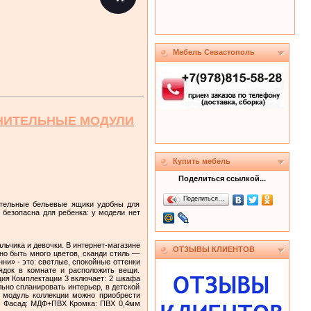
Мебель Севастополь
ЛНИТЕЛЬНЫЕ МОДУЛИ
Купить мебель
Поделиться ссылкой...
Поделиться…
ительные бельевые ящики удобны для
 безопасна для ребенка: у модели нет
льчика и девочки. В интернет-магазине
ОТЗЫВЫ КЛИЕНТОВ
но быть много цветов, сканди стиль —
ни» - это: светлые, спокойные оттенки
ядок в комнате и расположить вещи.
ция Комплектации 3 включает: 2 шкафа
ьно спланировать интерьер, в детской
 модуль коллекции можно приобрести
мм Фасад: МДФ+ПВХ Кромка: ПВХ 0,4мм