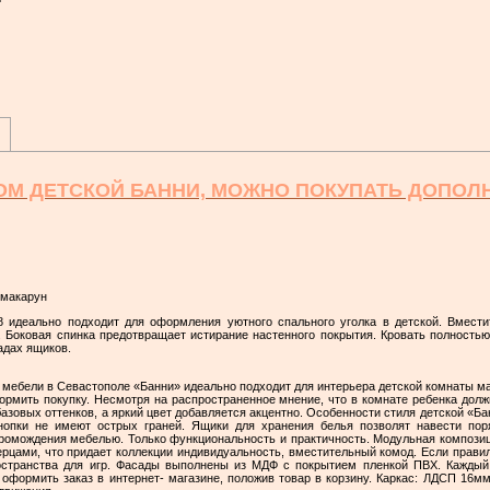
ОМ ДЕТСКОЙ БАННИ, МОЖНО ПОКУПАТЬ ДОПО
 макарун
 идеально подходит для оформления уютного спального уголка в детской. Вмест
 Боковая спинка предотвращает истирание настенного покрытия. Кровать полностью
адах ящиков.
 мебели в Севастополе «Банни» идеально подходит для интерьера детской комнаты ма
рмить покупку. Несмотря на распространенное мнение, что в комнате ребенка долж
азовых оттенков, а яркий цвет добавляется акцентно. Особенности стиля детской «Бан
нопки не имеют острых граней. Ящики для хранения белья позволят навести пор
громождения мебелью. Только функциональность и практичность. Модульная компози
рцами, что придает коллекции индивидуальность, вместительный комод. Если правил
остранства для игр. Фасады выполнены из МДФ с покрытием пленкой ПВХ. Каждый
 оформить заказ в интернет- магазине, положив товар в корзину. Каркас: ЛДСП 16