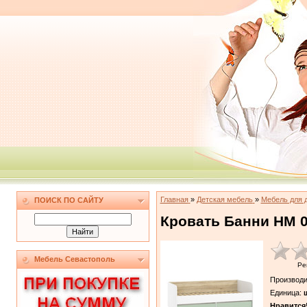
Главная
»
Детская мебель
»
Мебель для 
ПОИСК ПО САЙТУ
Кровать Банни НМ 0
Мебель Севастополь
Ре
Производи
Единица
:
ш
Нравится