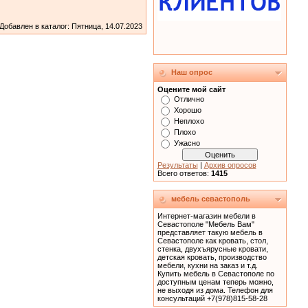
Добавлен в каталог
: Пятница, 14.07.2023
Наш опрос
Оцените мой сайт
Отлично
Хорошо
Неплохо
Плохо
Ужасно
Результаты
|
Архив опросов
Всего ответов:
1415
мебель севастополь
Интернет-магазин мебели в
Севастополе "Мебель Вам"
представляет такую мебель в
Севастополе как кровать, cтол,
стенка, двухъярусные кровати,
детская кровать, производство
мебели, кухни на заказ и т.д.
Купить мебель в Севастополе по
доступным ценам теперь можно,
не выходя из дома. Телефон для
консультаций +7(978)815-58-28