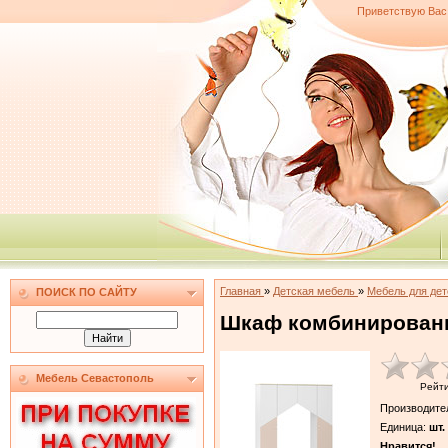
Приветствую Вас
Главная
»
Детская мебель
»
Мебель для де
ПОИСК ПО САЙТУ
Шкаф комбинированн
Мебель Севастополь
Рейт
Производите
Единица
:
шт.
Нравится!