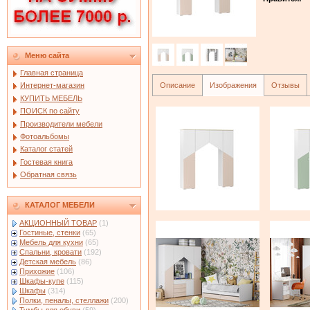
Меню сайта
Главная страница
Описание
Изображения
Отзывы
Интернет-магазин
КУПИТЬ МЕБЕЛЬ
ПОИСК по сайту
Производители мебели
Фотоальбомы
Каталог статей
Гостевая книга
Обратная связь
КАТАЛОГ МЕБЕЛИ
АКЦИОННЫЙ ТОВАР
(1)
Гостиные, стенки
(65)
Мебель для кухни
(65)
Спальни, кровати
(192)
Детская мебель
(86)
Прихожие
(106)
Шкафы-купе
(115)
Шкафы
(314)
Полки, пеналы, стеллажи
(200)