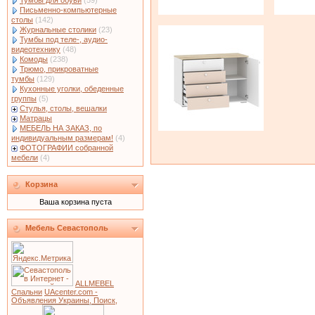
Тумбы для обуви
(59)
Письменно-компьютерные
столы
(142)
Журнальные столики
(23)
Тумбы под теле-, аудио-
видеотехнику
(48)
Комоды
(238)
Трюмо, прикроватные
тумбы
(129)
Кухонные уголки, обеденные
группы
(5)
Стулья, столы, вешалки
Матрацы
МЕБЕЛЬ НА ЗАКАЗ, по
индивидуальным размерам!
(4)
ФОТОГРАФИИ собранной
мебели
(4)
Корзина
Ваша корзина пуста
Мебель Севастополь
ALLMEBEL
Спальни
UAcenter.com -
Объявления Украины, Поиск,