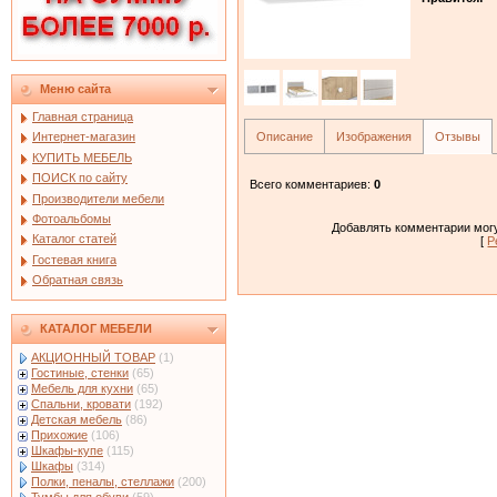
Меню сайта
Главная страница
Описание
Изображения
Отзывы
Интернет-магазин
КУПИТЬ МЕБЕЛЬ
ПОИСК по сайту
Всего комментариев
:
0
Производители мебели
Фотоальбомы
Добавлять комментарии могу
Каталог статей
[
Р
Гостевая книга
Обратная связь
КАТАЛОГ МЕБЕЛИ
АКЦИОННЫЙ ТОВАР
(1)
Гостиные, стенки
(65)
Мебель для кухни
(65)
Спальни, кровати
(192)
Детская мебель
(86)
Прихожие
(106)
Шкафы-купе
(115)
Шкафы
(314)
Полки, пеналы, стеллажи
(200)