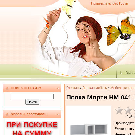
Приветствую Вас
Гость
Главн
Главная
»
Детская мебель
»
Мебель для де
ПОИСК ПО САЙТУ
Полка Морти НМ 041.
Мебель Севастополь
Рейт
Производите
Единица
:
шт.
Нравится!