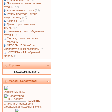
Тумбы для обуви
(59)
Письменно-компьютерные
столы
(142)
Журнальные столики
(23)
Тумбы под теле-, аудио-
видеотехнику
(48)
Комоды
(238)
Трюмо, прикроватные
тумбы
(129)
Кухонные уголки, обеденные
группы
(5)
Стулья, столы, вешалки
Матрацы
МЕБЕЛЬ НА ЗАКАЗ, по
индивидуальным размерам!
(4)
ФОТОГРАФИИ собранной
мебели
(4)
Корзина
Ваша корзина пуста
Мебель Севастополь
ALLMEBEL
Спальни
UAcenter.com -
Объявления Украины, Поиск,