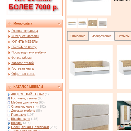
Меню сайта
Главная страница
Описание
Изображения
Отзывы
Интернет-магазин
КУПИТЬ МЕБЕЛЬ
ПОИСК по сайту
Производители мебели
Фотоальбомы
Каталог статей
Гостевая книга
Обратная связь
КАТАЛОГ МЕБЕЛИ
АКЦИОННЫЙ ТОВАР
(1)
Гостиные, стенки
(65)
Мебель для кухни
(65)
Спальни, кровати
(192)
Детская мебель
(86)
Прихожие
(106)
Шкафы-купе
(115)
Шкафы
(314)
Полки, пеналы, стеллажи
(200)