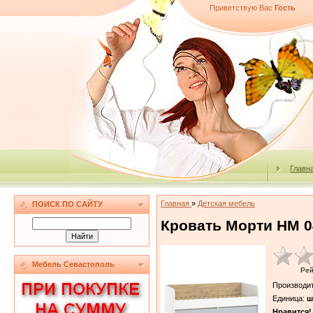
Приветствую Вас
Гость
Главн
Главная
»
Детская мебель
ПОИСК ПО САЙТУ
Кровать Морти НМ 0
Мебель Севастополь
Рей
Производи
Единица
:
ш
Нравится!