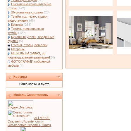
Тумбы для обуви
(59)
Письменно-компьютерные
столы
(142)
Журнальные столики
(23)
Тумбы под теле-, аудио-
видеотехнику
(48)
Комоды
(238)
Трюмо, прикроватные
тумбы
(129)
Кухонные уголки, обеденные
группы
(5)
Стулья, столы, вешалки
Матрацы
МЕБЕЛЬ НА ЗАКАЗ, по
индивидуальным размерам!
(4)
ФОТОГРАФИИ собранной
мебели
(4)
Корзина
Ваша корзина пуста
Мебель Севастополь
ALLMEBEL
Спальни
UAcenter.com -
Объявления Украины, Поиск,