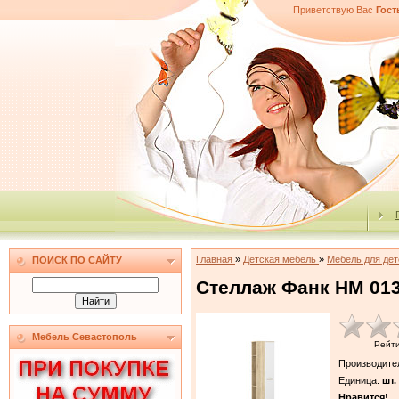
Приветствую Вас
Гост
Главная
»
Детская мебель
»
Мебель для де
ПОИСК ПО САЙТУ
Стеллаж Фанк НМ 013
Мебель Севастополь
Рейт
Производите
Единица
:
шт.
Нравится!