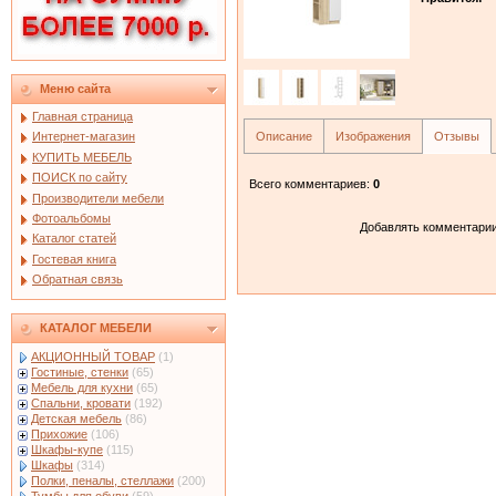
Меню сайта
Главная страница
Описание
Изображения
Отзывы
Интернет-магазин
КУПИТЬ МЕБЕЛЬ
ПОИСК по сайту
Всего комментариев
:
0
Производители мебели
Фотоальбомы
Добавлять комментарии
Каталог статей
Гостевая книга
Обратная связь
КАТАЛОГ МЕБЕЛИ
АКЦИОННЫЙ ТОВАР
(1)
Гостиные, стенки
(65)
Мебель для кухни
(65)
Спальни, кровати
(192)
Детская мебель
(86)
Прихожие
(106)
Шкафы-купе
(115)
Шкафы
(314)
Полки, пеналы, стеллажи
(200)