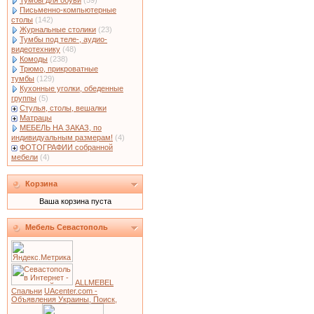
Тумбы для обуви
(59)
Письменно-компьютерные
столы
(142)
Журнальные столики
(23)
Тумбы под теле-, аудио-
видеотехнику
(48)
Комоды
(238)
Трюмо, прикроватные
тумбы
(129)
Кухонные уголки, обеденные
группы
(5)
Стулья, столы, вешалки
Матрацы
МЕБЕЛЬ НА ЗАКАЗ, по
индивидуальным размерам!
(4)
ФОТОГРАФИИ собранной
мебели
(4)
Корзина
Ваша корзина пуста
Мебель Севастополь
ALLMEBEL
Спальни
UAcenter.com -
Объявления Украины, Поиск,