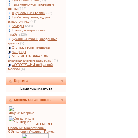
Тумбы для обуви
(59)
Письменно-компьютерные
столы
(142)
Журнальные столики
(23)
Тумбы под теле-, аудио-
видеотехнику
(48)
Комоды
(238)
Трюмо, прикроватные
тумбы
(129)
Кухонные уголки, обеденные
группы
(5)
Стулья, столы, вешалки
Матрацы
МЕБЕЛЬ НА ЗАКАЗ, по
индивидуальным размерам!
(4)
ФОТОГРАФИИ собранной
мебели
(4)
Корзина
Ваша корзина пуста
Мебель Севастополь
ALLMEBEL
Спальни
UAcenter.com -
Объявления Украины, Поиск,