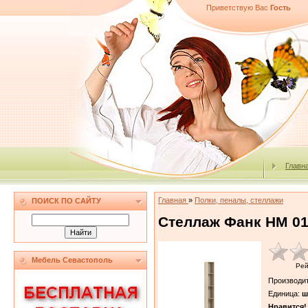
Приветствую Вас
Гость
Главн
Главная
»
Полки, пеналы, стеллажи
ПОИСК ПО САЙТУ
Стеллаж Фанк НМ 01
Мебель Севастополь
Рей
Производи
Единица
:
ш
Нравится!