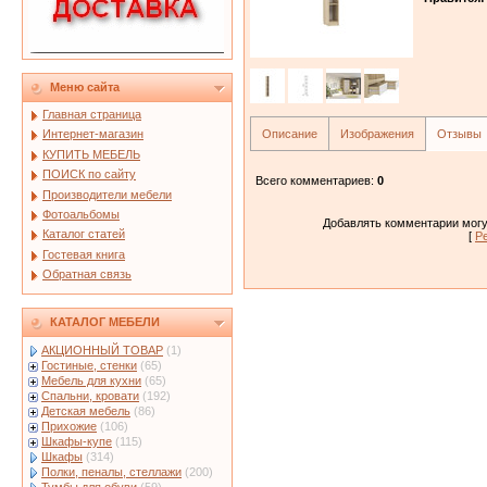
Меню сайта
Главная страница
Описание
Изображения
Отзывы
Интернет-магазин
КУПИТЬ МЕБЕЛЬ
ПОИСК по сайту
Всего комментариев
:
0
Производители мебели
Фотоальбомы
Добавлять комментарии могу
Каталог статей
[
Р
Гостевая книга
Обратная связь
КАТАЛОГ МЕБЕЛИ
АКЦИОННЫЙ ТОВАР
(1)
Гостиные, стенки
(65)
Мебель для кухни
(65)
Спальни, кровати
(192)
Детская мебель
(86)
Прихожие
(106)
Шкафы-купе
(115)
Шкафы
(314)
Полки, пеналы, стеллажи
(200)