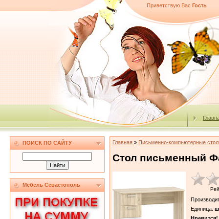
Приветствую Вас
Гость
Главн
Главная
»
Письменно-компьютерные сто
ПОИСК ПО САЙТУ
Стол письменный Фа
Мебель Севастополь
Рей
Производи
Единица
:
ш
Нравится!