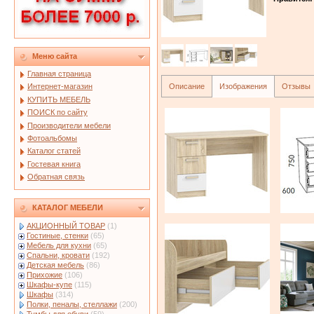
Меню сайта
Главная страница
Описание
Изображения
Отзывы
Интернет-магазин
КУПИТЬ МЕБЕЛЬ
ПОИСК по сайту
Производители мебели
Фотоальбомы
Каталог статей
Гостевая книга
Обратная связь
КАТАЛОГ МЕБЕЛИ
АКЦИОННЫЙ ТОВАР
(1)
Гостиные, стенки
(65)
Мебель для кухни
(65)
Спальни, кровати
(192)
Детская мебель
(86)
Прихожие
(106)
Шкафы-купе
(115)
Шкафы
(314)
Полки, пеналы, стеллажи
(200)