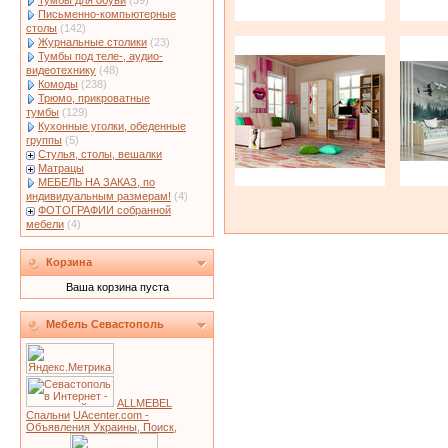
Тумбы для обуви
(59)
Письменно-компьютерные
столы
(142)
Журнальные столики
(23)
Тумбы под теле-, аудио-
видеотехнику
(48)
Комоды
(238)
Трюмо, прикроватные
тумбы
(129)
Кухонные уголки, обеденные
группы
(5)
Стулья, столы, вешалки
Матрацы
МЕБЕЛЬ НА ЗАКАЗ, по
индивидуальным размерам!
(4)
ФОТОГРАФИИ собранной
мебели
(4)
Корзина
Ваша корзина пуста
Мебель Севастополь
ALLMEBEL
Спальни
UAcenter.com -
Объявления Украины, Поиск,