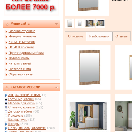
Меню сайта
Главная страница
Описание
Изображения
Отзывы
Интернет-магазин
КУПИТЬ МЕБЕЛЬ
ПОИСК по сайту
Производители мебели
Фотоальбомы
Каталог статей
Гостевая книга
Обратная связь
КАТАЛОГ МЕБЕЛИ
АКЦИОННЫЙ ТОВАР
(1)
Гостиные, стенки
(65)
Мебель для кухни
(65)
Спальни, кровати
(192)
Детская мебель
(86)
Прихожие
(106)
Шкафы-купе
(115)
Шкафы
(314)
Полки, пеналы, стеллажи
(200)