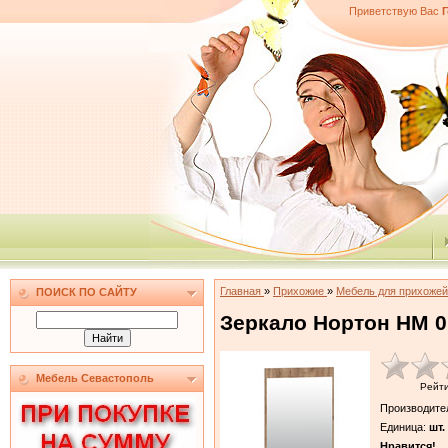
Приветствую Вас
Г
Главная
»
Прихожие
»
Мебель для прихоже
ПОИСК ПО САЙТУ
Зеркало Нортон НМ 0
Мебель Севастополь
Рейт
Производите
Единица
:
шт.
Нравится!