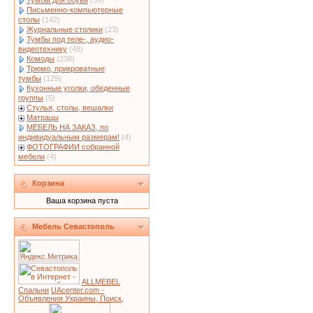
Тумбы для обуви
(59)
Письменно-компьютерные
столы
(142)
Журнальные столики
(23)
Тумбы под теле-, аудио-
видеотехнику
(48)
Комоды
(238)
Трюмо, прикроватные
тумбы
(129)
Кухонные уголки, обеденные
группы
(5)
Стулья, столы, вешалки
Матрацы
МЕБЕЛЬ НА ЗАКАЗ, по
индивидуальным размерам!
(4)
ФОТОГРАФИИ собранной
мебели
(4)
Корзина
Ваша корзина пуста
Мебель Севастополь
ALLMEBEL
Спальни
UAcenter.com -
Объявления Украины, Поиск,