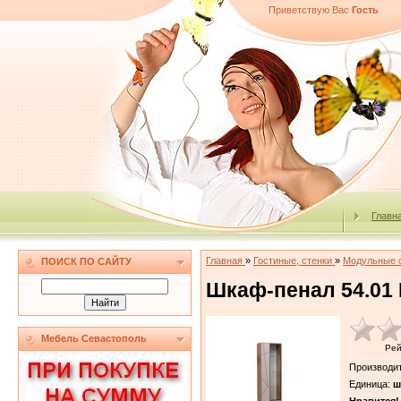
Приветствую Вас
Гость
Главн
Главная
»
Гостиные, стенки
»
Модульные 
ПОИСК ПО САЙТУ
Шкаф-пенал 54.01
Мебель Севастополь
Рей
Производи
Единица
:
ш
Нравится!