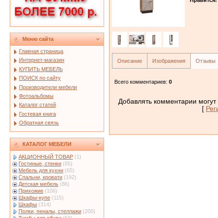
Меню сайта
Главная страница
Интернет-магазин
Описание
Изображения
Отзывы
КУПИТЬ МЕБЕЛЬ
ПОИСК по сайту
Всего комментариев
:
0
Производители мебели
Фотоальбомы
Добавлять комментарии могут 
Каталог статей
[
Рег
Гостевая книга
Обратная связь
КАТАЛОГ МЕБЕЛИ
АКЦИОННЫЙ ТОВАР
(1)
Гостиные, стенки
(65)
Мебель для кухни
(65)
Спальни, кровати
(192)
Детская мебель
(86)
Прихожие
(106)
Шкафы-купе
(115)
Шкафы
(314)
Полки, пеналы, стеллажи
(200)