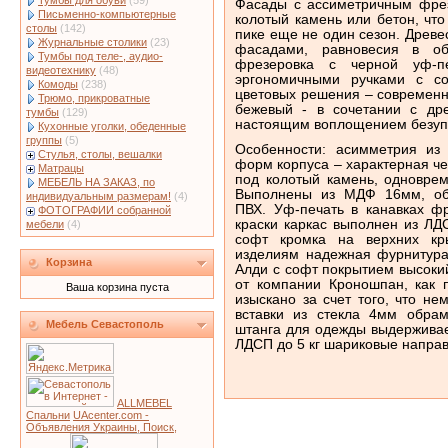
Тумбы для обуви
(59)
Фасады с ассиметричным фрез
Письменно-компьютерные
колотый камень или бетон, чт
столы
(142)
пике еще не один сезон. Древе
Журнальные столики
(23)
фасадами, равновесия в об
Тумбы под теле-, аудио-
фрезеровка с черной уф-пе
видеотехнику
(48)
эргономичными ручками с с
Комоды
(238)
цветовых решения – современн
Трюмо, прикроватные
бежевый - в сочетании с др
тумбы
(129)
настоящим воплощением безупр
Кухонные уголки, обеденные
группы
(5)
Особенности: асимметрия из
Стулья, столы, вешалки
форм корпуса – характерная ч
Матрацы
под колотый камень, одновре
МЕБЕЛЬ НА ЗАКАЗ, по
Выполнены из МДФ 16мм, обл
индивидуальным размерам!
(4)
ПВХ. Уф-печать в канавках ф
ФОТОГРАФИИ собранной
краски каркас выполнен из ЛД
мебели
(4)
софт кромка на верхних кр
изделиям надежная фурнитура
Корзина
Алди с софт покрытием высоки
от компании Кроношпан, как 
Ваша корзина пуста
изыскано за счет того, что н
вставки из стекла 4мм обра
Мебель Севастополь
штанга для одежды выдерживает 
ЛДСП до 5 кг шариковые напра
ALLMEBEL
Спальни
UAcenter.com -
Объявления Украины, Поиск,