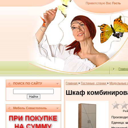
Приветствую Вас
Гость
Главн
Главная
»
Гостиные, стенки
»
Модульные 
ПОИСК ПО САЙТУ
Шкаф комбинирова
Мебель Севастополь
Рей
Производи
Единица
:
ш
Нравится!