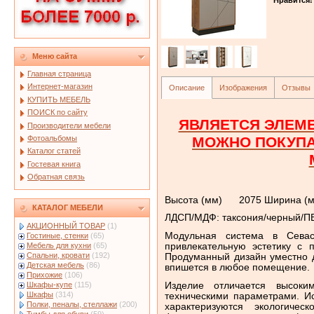
Меню сайта
Главная страница
Интернет-магазин
Описание
Изображения
Отзывы
КУПИТЬ МЕБЕЛЬ
ПОИСК по сайту
ЯВЛЯЕТСЯ ЭЛЕМ
Производители мебели
Фотоальбомы
МОЖНО ПОКУП
Каталог статей
Гостевая книга
Обратная связь
Высота (мм) 2075 Ширина 
КАТАЛОГ МЕБЕЛИ
ЛДСП/МДФ: таксония/черный/ПВ
АКЦИОННЫЙ ТОВАР
(1)
Модульная система в Севас
Гостиные, стенки
(65)
привлекательную эстетику с 
Мебель для кухни
(65)
Спальни, кровати
(192)
Продуманный дизайн уместно д
Детская мебель
(86)
впишется в любое помещение.
Прихожие
(106)
Изделие отличается высоки
Шкафы-купе
(115)
Шкафы
(314)
техническими параметрами. И
Полки, пеналы, стеллажи
(200)
характеризуются экологичес