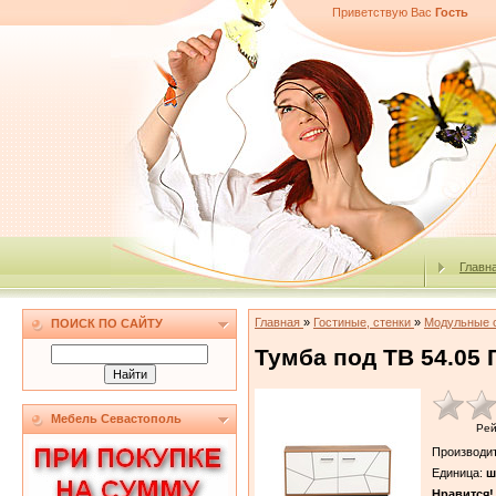
Приветствую Вас
Гость
Главн
Главная
»
Гостиные, стенки
»
Модульные 
ПОИСК ПО САЙТУ
Тумба под ТВ 54.05 
Мебель Севастополь
Рей
Производи
Единица
:
ш
Нравится!