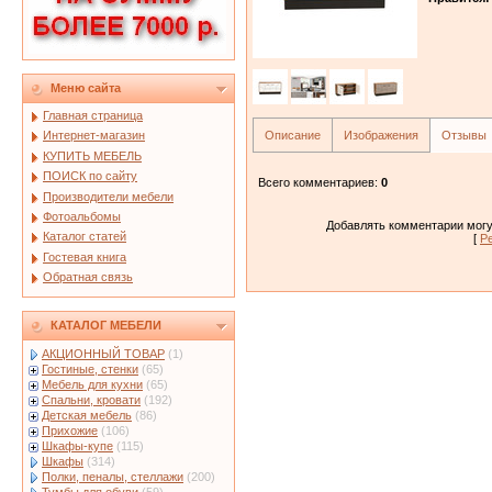
Меню сайта
Главная страница
Описание
Изображения
Отзывы
Интернет-магазин
КУПИТЬ МЕБЕЛЬ
ПОИСК по сайту
Всего комментариев
:
0
Производители мебели
Фотоальбомы
Добавлять комментарии могу
Каталог статей
[
Р
Гостевая книга
Обратная связь
КАТАЛОГ МЕБЕЛИ
АКЦИОННЫЙ ТОВАР
(1)
Гостиные, стенки
(65)
Мебель для кухни
(65)
Спальни, кровати
(192)
Детская мебель
(86)
Прихожие
(106)
Шкафы-купе
(115)
Шкафы
(314)
Полки, пеналы, стеллажи
(200)