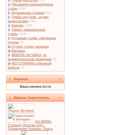
Тумбы для обуви
(59)
Письменно-компьютерные
столы
(142)
Журнальные столики
(23)
Тумбы под теле-, аудио-
видеотехнику
(48)
Комоды
(238)
Трюмо, прикроватные
тумбы
(129)
Кухонные уголки, обеденные
группы
(5)
Стулья, столы, вешалки
Матрацы
МЕБЕЛЬ НА ЗАКАЗ, по
индивидуальным размерам!
(4)
ФОТОГРАФИИ собранной
мебели
(4)
Корзина
Ваша корзина пуста
Мебель Севастополь
ALLMEBEL
Спальни
UAcenter.com -
Объявления Украины, Поиск,