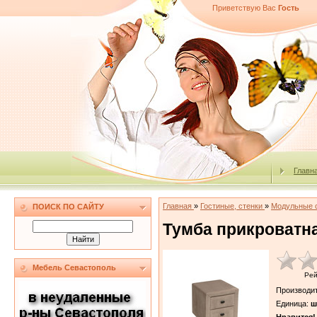
Приветствую Вас
Гость
Главн
Главная
»
Гостиные, стенки
»
Модульные 
ПОИСК ПО САЙТУ
Тумба прикроватна
Мебель Севастополь
Рей
Производи
Единица
:
ш
Нравится!