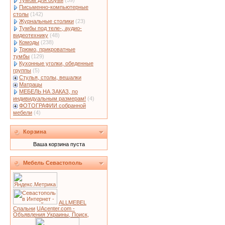
Тумбы для обуви
(59)
Письменно-компьютерные
столы
(142)
Журнальные столики
(23)
Тумбы под теле-, аудио-
видеотехнику
(48)
Комоды
(238)
Трюмо, прикроватные
тумбы
(129)
Кухонные уголки, обеденные
группы
(5)
Стулья, столы, вешалки
Матрацы
МЕБЕЛЬ НА ЗАКАЗ, по
индивидуальным размерам!
(4)
ФОТОГРАФИИ собранной
мебели
(4)
Корзина
Ваша корзина пуста
Мебель Севастополь
ALLMEBEL
Спальни
UAcenter.com -
Объявления Украины, Поиск,