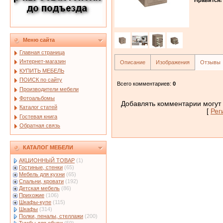
Меню сайта
Главная страница
Интернет-магазин
Описание
Изображения
Отзывы
КУПИТЬ МЕБЕЛЬ
ПОИСК по сайту
Всего комментариев
:
0
Производители мебели
Фотоальбомы
Добавлять комментарии могут 
Каталог статей
[
Рег
Гостевая книга
Обратная связь
КАТАЛОГ МЕБЕЛИ
АКЦИОННЫЙ ТОВАР
(1)
Гостиные, стенки
(65)
Мебель для кухни
(65)
Спальни, кровати
(192)
Детская мебель
(86)
Прихожие
(106)
Шкафы-купе
(115)
Шкафы
(314)
Полки, пеналы, стеллажи
(200)