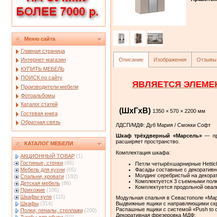
Меню сайта
Главная страница
Описание
Изображения
Отзывы
Интернет-магазин
КУПИТЬ МЕБЕЛЬ
ПОИСК по сайту
ЯВЛЯЕТСЯ ЭЛЕМЕ
Производители мебели
Фотоальбомы
Каталог статей
(ШxГxВ)
1350 × 570 × 2200 мм
Гостевая книга
Обратная связь
ЛДСП/МДФ: Дуб Мария / Смокки Софт
Шкаф трёхдверный «Марсель»
— пра
расширяет пространство.
КАТАЛОГ МЕБЕЛИ
Комплектация шкафа:
АКЦИОННЫЙ ТОВАР
(1)
Гостиные, стенки
(65)
Петли четырёхшарнирные Hettich
Фасады составные с декоративн
Мебель для кухни
(65)
Молдинг серебристый на декора
Спальни, кровати
(192)
Комплектуется 3 съемными пол
Детская мебель
(86)
Комплектуется продольной овал
Прихожие
(106)
Шкафы-купе
(115)
Модульная спальня в Севастополе «Мар
Шкафы
(314)
Выдвижные ящики с направляющими скры
Распашные ящики с системой «Push to 
Полки, пеналы, стеллажи
(200)
Декоративная фрезеровка МДФ;