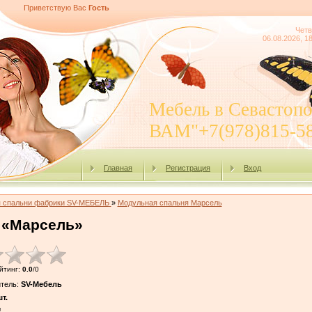
Приветствую Вас
Гость
Четв
06.08.2026, 1
Мебель в Севасто
ВАМ"+7(978)815-5
Главная
Регистрация
Вход
я спальни фабрики SV-МЕБЕЛЬ
»
Модульная спальня Марсель
 «Марсель»
йтинг
:
0.0
/
0
тель
:
SV-Мебель
т.
!