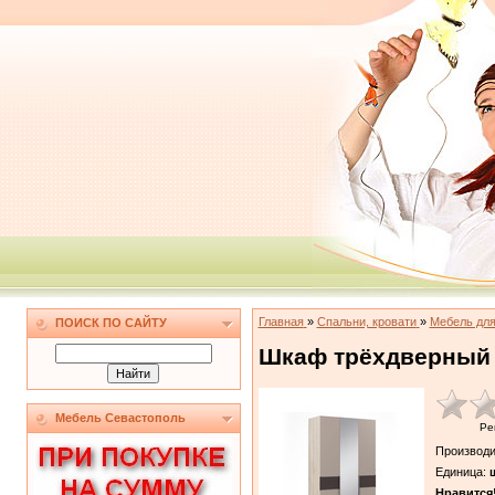
Главная
»
Спальни, кровати
»
Мебель дл
ПОИСК ПО САЙТУ
Шкаф трёхдверный
Мебель Севастополь
Ре
Производи
Единица
:
ш
Нравится