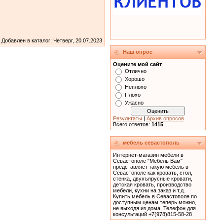
Добавлен в каталог
: Четверг, 20.07.2023
Наш опрос
Оцените мой сайт
Отлично
Хорошо
Неплохо
Плохо
Ужасно
Результаты
|
Архив опросов
Всего ответов:
1415
мебель севастополь
Интернет-магазин мебели в
Севастополе "Мебель Вам"
представляет такую мебель в
Севастополе как кровать, cтол,
стенка, двухъярусные кровати,
детская кровать, производство
мебели, кухни на заказ и т.д.
Купить мебель в Севастополе по
доступным ценам теперь можно,
не выходя из дома. Телефон для
консультаций +7(978)815-58-28