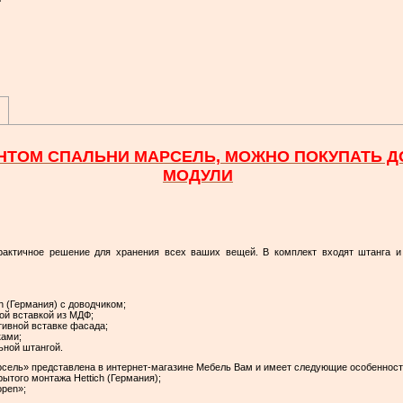
НТОМ СПАЛЬНИ МАРСЕЛЬ, МОЖНО ПОКУПАТЬ 
МОДУЛИ
ктичное решение для хранения всех ваших вещей. В комплект входят штанга и 
 (Германия) с доводчиком;
ой вставкой из МДФ;
тивной вставке фасада;
ками;
ьной штангой.
сель» представлена в интернет-магазине Мебель Вам и имеет следующие особенност
того монтажа Hettich (Германия);
open»;