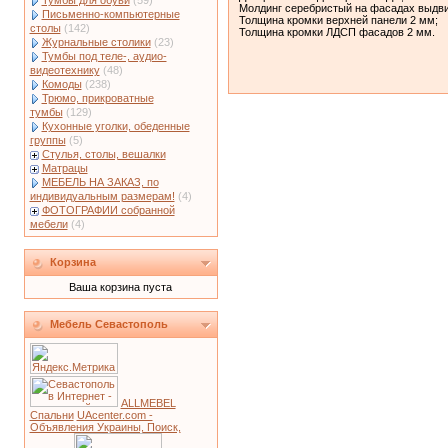
Тумбы для обуви
(59)
Молдинг серебристый на фасадах выдв
Письменно-компьютерные
Толщина кромки верхней панели 2 мм;
столы
(142)
Толщина кромки ЛДСП фасадов 2 мм.
Журнальные столики
(23)
Тумбы под теле-, аудио-
видеотехнику
(48)
Комоды
(238)
Трюмо, прикроватные
тумбы
(129)
Кухонные уголки, обеденные
группы
(5)
Стулья, столы, вешалки
Матрацы
МЕБЕЛЬ НА ЗАКАЗ, по
индивидуальным размерам!
(4)
ФОТОГРАФИИ собранной
мебели
(4)
Корзина
Ваша корзина пуста
Мебель Севастополь
ALLMEBEL
Спальни
UAcenter.com -
Объявления Украины, Поиск,