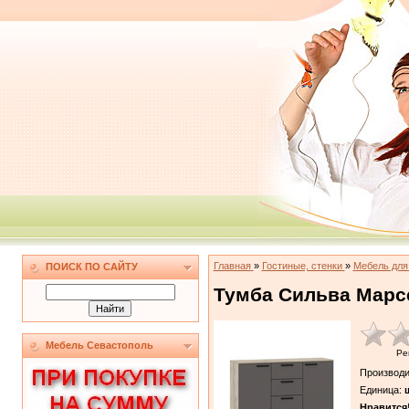
Главная
»
Гостиные, стенки
»
Мебель для
ПОИСК ПО САЙТУ
Тумба Сильва Марс
Мебель Севастополь
Ре
Производи
Единица
:
ш
Нравится