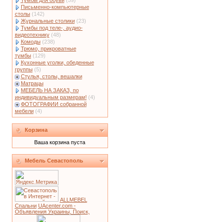
Тумбы для обуви
(59)
Письменно-компьютерные
столы
(142)
Журнальные столики
(23)
Тумбы под теле-, аудио-
видеотехнику
(48)
Комоды
(238)
Трюмо, прикроватные
тумбы
(129)
Кухонные уголки, обеденные
группы
(5)
Стулья, столы, вешалки
Матрацы
МЕБЕЛЬ НА ЗАКАЗ, по
индивидуальным размерам!
(4)
ФОТОГРАФИИ собранной
мебели
(4)
Корзина
Ваша корзина пуста
Мебель Севастополь
ALLMEBEL
Спальни
UAcenter.com -
Объявления Украины, Поиск,