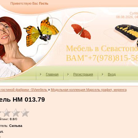
Приветствую Вас
Гость
Субб
08.08.2026, 0
Мебель в Севасто
ВАМ"+7(978)815-5
Главная
Регистрация
Вход
 гостиной фабрики -SVмебель
»
Модульная коллекция Марсель графит, меренга
ель НМ 013.79
йтинг
:
0.0
/
0
тель
:
Сильва
т.
!