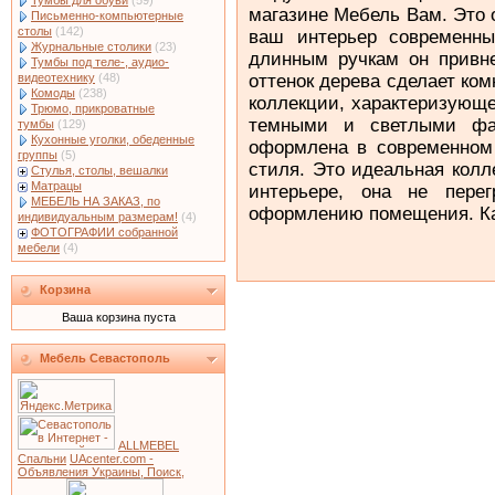
Тумбы для обуви
(59)
магазине Мебель Вам. Это 
Письменно-компьютерные
столы
(142)
ваш интерьер современн
Журнальные столики
(23)
длинным ручкам он привне
Тумбы под теле-, аудио-
оттенок дерева сделает ко
видеотехнику
(48)
Комоды
(238)
коллекции, характеризующ
Трюмо, прикроватные
темными и светлыми фа
тумбы
(129)
Кухонные уголки, обеденные
оформлена в современном 
группы
(5)
стиля. Это идеальная кол
Стулья, столы, вешалки
Матрацы
интерьере, она не пере
МЕБЕЛЬ НА ЗАКАЗ, по
оформлению помещения. К
индивидуальным размерам!
(4)
ФОТОГРАФИИ собранной
мебели
(4)
Корзина
Ваша корзина пуста
Мебель Севастополь
ALLMEBEL
Спальни
UAcenter.com -
Объявления Украины, Поиск,