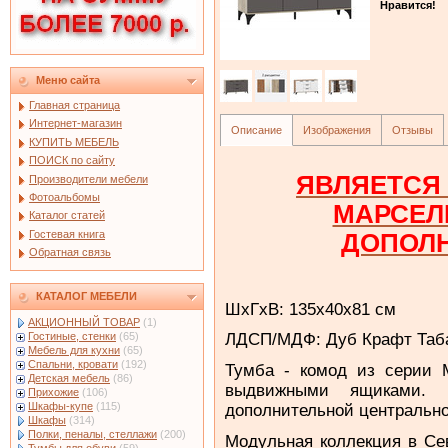
Нравится!
Меню сайта
Главная страница
Интернет-магазин
Описание
Изображения
Отзывы
КУПИТЬ МЕБЕЛЬ
ПОИСК по сайту
ЯВЛЯЕТСЯ
Производители мебели
Фотоальбомы
МАРСЕЛ
Каталог статей
Гостевая книга
ДОПОЛ
Обратная связь
КАТАЛОГ МЕБЕЛИ
ШхГхВ: 135х40х81 см
АКЦИОННЫЙ ТОВАР
(1)
Гостиные, стенки
(65)
ЛДСП/МДФ: Дуб Крафт Таба
Мебель для кухни
(65)
Спальни, кровати
(192)
Тумба - комод из серии 
Детская мебель
(86)
выдвижными ящиками. 
Прихожие
(106)
Шкафы-купе
(115)
дополнительной центрально
Шкафы
(314)
Полки, пеналы, стеллажи
(200)
Модульная коллекция в Се